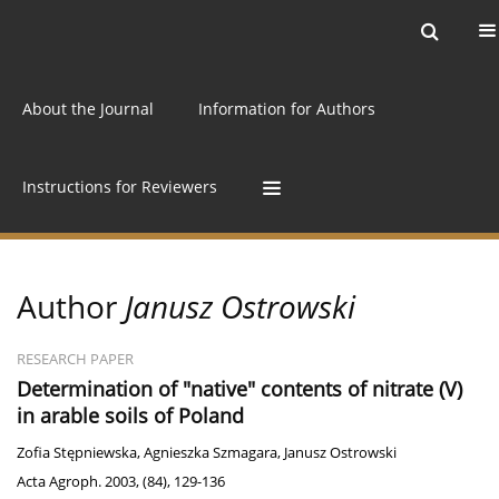
Current issue
Archive
Online first
About the Journal
Information for Authors
Instructions for Reviewers
Author
Janusz Ostrowski
RESEARCH PAPER
Determination of "native" contents of nitrate (V)
in arable soils of Poland
Zofia Stępniewska
,
Agnieszka Szmagara
,
Janusz Ostrowski
Acta Agroph. 2003, (84), 129-136