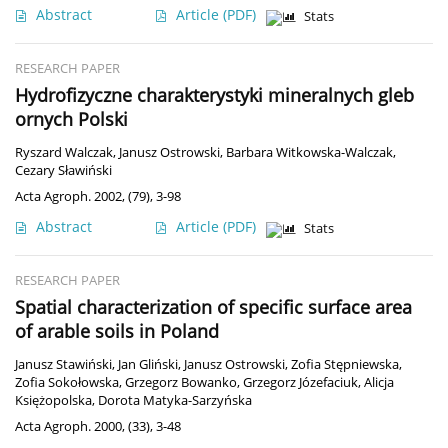
Abstract
Article
(PDF)
Stats
RESEARCH PAPER
Hydrofizyczne charakterystyki mineralnych gleb
ornych Polski
Ryszard Walczak
,
Janusz Ostrowski
,
Barbara Witkowska-Walczak
,
Cezary Sławiński
Acta Agroph. 2002, (79), 3-98
Abstract
Article
(PDF)
Stats
RESEARCH PAPER
Spatial characterization of specific surface area
of arable soils in Poland
Janusz Stawiński
,
Jan Gliński
,
Janusz Ostrowski
,
Zofia Stępniewska
,
Zofia Sokołowska
,
Grzegorz Bowanko
,
Grzegorz Józefaciuk
,
Alicja
Księżopolska
,
Dorota Matyka-Sarzyńska
Acta Agroph. 2000, (33), 3-48