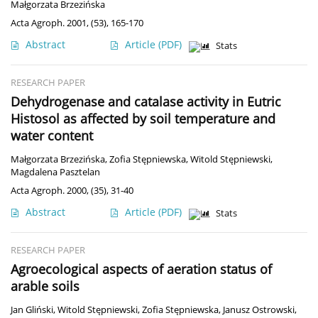
Małgorzata Brzezińska
Acta Agroph. 2001, (53), 165-170
Abstract
Article
(PDF)
Stats
RESEARCH PAPER
Dehydrogenase and catalase activity in Eutric
Histosol as affected by soil temperature and
water content
Małgorzata Brzezińska
,
Zofia Stępniewska
,
Witold Stępniewski
,
Magdalena Pasztelan
Acta Agroph. 2000, (35), 31-40
Abstract
Article
(PDF)
Stats
RESEARCH PAPER
Agroecological aspects of aeration status of
arable soils
Jan Gliński
,
Witold Stępniewski
,
Zofia Stępniewska
,
Janusz Ostrowski
,