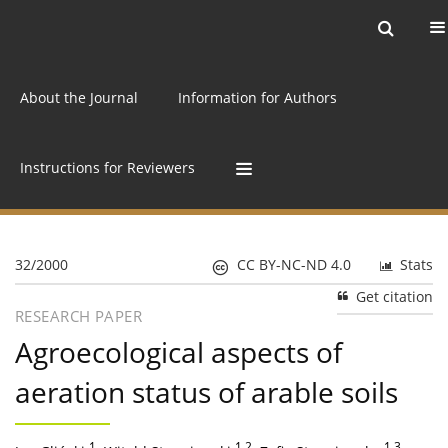
Current issue
Archive
Online first
About the Journal
Information for Authors
Instructions for Reviewers
32/2000
CC BY-NC-ND 4.0
Stats
Get citation
RESEARCH PAPER
Agroecological aspects of
aeration status of arable soils
1
1,2
1,3