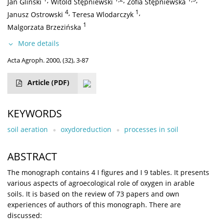
,
,
,
Jan Gliński
Witold Stępniewski
Zofia Stępniewska
4
,
1
,
Janusz Ostrowski
Teresa Wlodarczyk
1
Malgorzata Brzezińska
More details
Acta Agroph. 2000, (32), 3-87
Article
(PDF)
KEYWORDS
soil aeration
oxydoreduction
processes in soil
ABSTRACT
The monograph contains 4 I figures and I 9 tables. It presents
various aspects of agroecological role of oxygen in arable
soils. It is based on the review of 73 papers and own
experiences of authors of this monograph. There are
discussed: