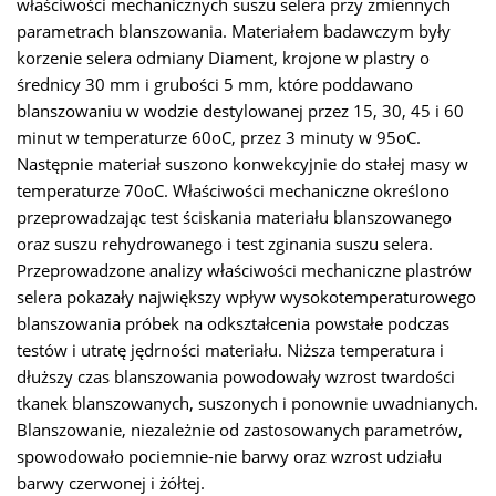
właściwości mechanicznych suszu selera przy zmiennych
parametrach blanszowania. Materiałem badawczym były
korzenie selera odmiany Diament, krojone w plastry o
średnicy 30 mm i grubości 5 mm, które poddawano
blanszowaniu w wodzie destylowanej przez 15, 30, 45 i 60
minut w temperaturze 60oC, przez 3 minuty w 95oC.
Następnie materiał suszono konwekcyjnie do stałej masy w
temperaturze 70oC. Właściwości mechaniczne określono
przeprowadzając test ściskania materiału blanszowanego
oraz suszu rehydrowanego i test zginania suszu selera.
Przeprowadzone analizy właściwości mechaniczne plastrów
selera pokazały największy wpływ wysokotemperaturowego
blanszowania próbek na odkształcenia powstałe podczas
testów i utratę jędrności materiału. Niższa temperatura i
dłuższy czas blanszowania powodowały wzrost twardości
tkanek blanszowanych, suszonych i ponownie uwadnianych.
Blanszowanie, niezależnie od zastosowanych parametrów,
spowodowało pociemnie-nie barwy oraz wzrost udziału
barwy czerwonej i żółtej.