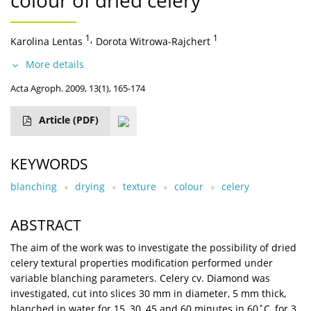
colour of dried celery
1
,
1
Karolina Lentas
Dorota Witrowa-Rajchert
More details
Acta Agroph. 2009, 13(1), 165-174
Article
(PDF)
KEYWORDS
blanching
drying
texture
colour
celery
ABSTRACT
The aim of the work was to investigate the possibility of dried
celery textural properties modification performed under
variable blanching parameters. Celery cv. Diamond was
investigated, cut into slices 30 mm in diameter, 5 mm thick,
blanched in water for 15, 30, 45 and 60 minutes in 60˚C, for 3