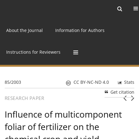
Current issue
Archive
Online first
About the Journal
Information for Authors
Instructions for Reviewers
85/2003
CC BY-NC-ND 4.0
Stats
Get citation
RESEARCH PAPER
Influence of multicomponent
foliar of fertilizer on the