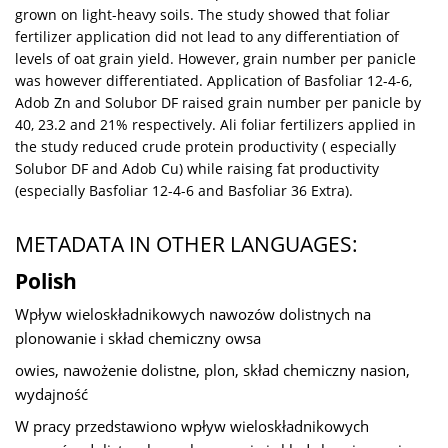
grown on light-heavy soils. The study showed that foliar
fertilizer application did not lead to any differentiation of
levels of oat grain yield. However, grain number per panicle
was however differentiated. Application of Basfoliar 12-4-6,
Adob Zn and Solubor DF raised grain number per panicle by
40, 23.2 and 21% respectively. Ali foliar fertilizers applied in
the study reduced crude protein productivity ( especially
Solubor DF and Adob Cu) while raising fat productivity
(especially Basfoliar 12-4-6 and Basfoliar 36 Extra).
METADATA IN OTHER LANGUAGES:
Polish
Wpływ wieloskładnikowych nawozów dolistnych na
plonowanie i skład chemiczny owsa
owies, nawożenie dolistne, plon, skład chemiczny nasion,
wydajność
W pracy przedstawiono wpływ wieloskładnikowych