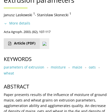
extrusion parameters
1
,
1
Janusz Laskowski
Stanisław Skonecki
More details
Acta Agroph. 2003, (82), 107-117
Article
(PDF)
KEYWORDS
parameters of extrusion
moisture
maize
oats
wheat
ABSTRACT
Paper presents results of the influence of moisture of ground
maize, oats and wheat grains on extrusion parameters,
agglomeration ability and agglomerates quality. An decrease
of density of maize, oats and wheat in the die and density of