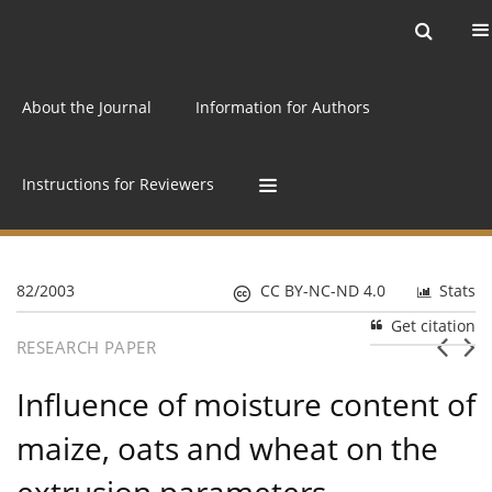
Current issue
Archive
Online first
About the Journal
Information for Authors
Instructions for Reviewers
82/2003
CC BY-NC-ND 4.0
Stats
Get citation
RESEARCH PAPER
Influence of moisture content of
maize, oats and wheat on the