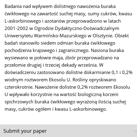
Badania nad wpływem dolistnego nawożenia buraka
ćwikłowego na zawartość suchej masy, sumy cukrów, kwasu
L-askorbinowego i azotanów przeprowadzono w latach
2001-2002 w Ogrodzie Dydaktyczno-Doświadczalnym
Uniwersytetu Warmińsko-Mazurskiego w Olsztynie. Obiekt
badań stanowiło siedem odmian buraka ćwikłowego
pochodzenia krajowego i zagranicznego. Nasiona buraka
wysiewano w połowie maja, zbiór przeprowadzano na
przełomie drugiej i trzeciej dekady września. W
doświadczeniu zastosowano dolistne dokarmianie 0,1 i 0,2%
wodnym roztworem Ekosolu U. Rośliny opryskiwano
czterokrotnie. Nawożenie dolistne 0,2% roztworem Ekosolu
U wpływało korzystnie na wartość biologiczną korzeni
spichrzowych buraka ćwikłowego wyrażoną ilością suchej
masy, cukrów ogółem i kwasu L-askorbinowego.
Submit your paper