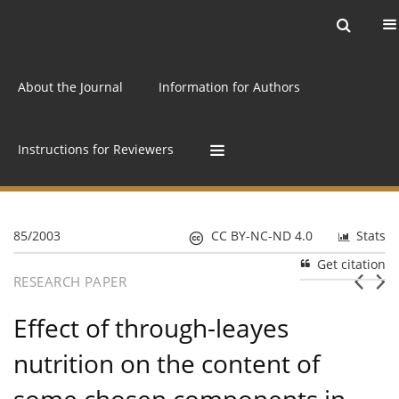
Current issue
Archive
Online first
About the Journal
Information for Authors
Instructions for Reviewers
85/2003
CC BY-NC-ND 4.0
Stats
Get citation
RESEARCH PAPER
Effect of through-leayes
nutrition on the content of