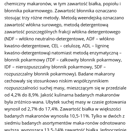
chemiczny makaronów, w tym zawartość białka, popiołu i
błonnika pokarmowego. Zawartość błonnika oznaczano
stosując trzy różne metody. Metodą weendejską oznaczano
zawartość włókna surowego, metodą detergentową
zawartość poszczególnych frakcji włókna detergentowego
(NDF – włókno neutralno-detergentowe, ADF – włókno
kwaśno-detergentowe, CEL – celulozę, ADL – ligninę
kwaśno-detergentową) natomiast metodą enzymatyczną –
błonnik pokarmowy (TDF – całkowity błonnik pokarmowy,
IDF – nierozpuszczalny błonnik pokarmowy, SDF –
rozpuszczalny błonnik pokarmowy). Badane makarony
cechowały się stosunkowo niskim współczynnikiem
rozpuszczalności suchej masy, mieszczącym się w przedziale
od 4,2% do 8,9%. Jakość kulinarna badanych makaronów
była zróżnico-wana. Ubytek suchej masy w czasie gotowania
wynosił od 2,7% do 17,4%. Zawartość białka w większości
badanych makaronów wynosiła 10,5-11%. Tylko w dwóch z
siedmiu badanych asortymentów maka-ronów odnotowano
wyższą, wynoszącą 13,5-14% zawartość białka. Jednocześnie