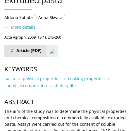
extruded pasta
1
,
1
Aldona Sobota
Anna Skwira
More details
Acta Agroph. 2009, 13(1), 245-260
Article
(PDF)
KEYWORDS
pasta
physical properties
cooking properties
chemical composition
dietary fibre
ABSTRACT
The aim of the study was to determine the physical properties
and chemical composition of commercially available extruded
pasta. Assays were carried out for the content of soluble
components of dry mass (water solubility index – WAI) and the