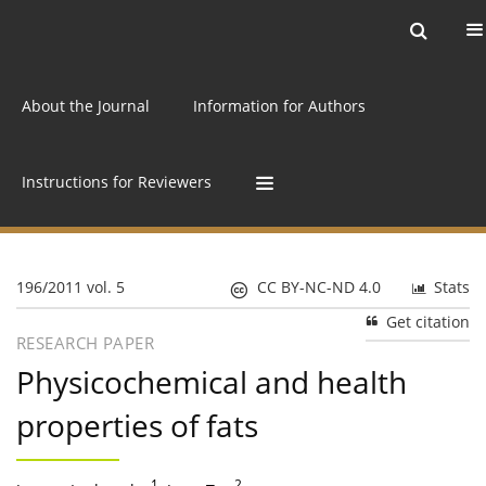
Current issue
Archive
Online first
About the Journal
Information for Authors
Instructions for Reviewers
196/2011 vol. 5
CC BY-NC-ND 4.0
Stats
Get citation
RESEARCH PAPER
Physicochemical and health
properties of fats
1
2