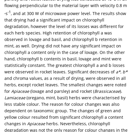
flowing perpendicular to the material layer with velocity 0.8 m
-1
s
, and at 300 W of microwave power level. The results show
that drying had a significant impact on chlorophyll
degradation, however the level of its losses was different for
each herb species. High retention of chlorophyll a was
observed in lovage and basil, and chlorophyll b retention in
mint, as well. Drying did not have any significant impact on
chlorophyll a content only in the case of lovage. On the other
hand, chlorophyll b contents in basil, lovage and mint were
statistically constant. The greatest chlorophyll a and b losses
were observed in rocket leaves. Significant decreases of
a*
,
b*
and chroma values, as a result of drying, were observed in all
herbs, except rocket leaves. The smallest changes were noted
for
Apiaceae
(lovage and parsley) and rocket (
Brassicaceae
).
Lamiaceae
(oregano, mint, basil) herbs were characterised by
less stable colour. The reason for colour changes was also
dependent on taxonomic group. The changes
of green and
yellow colour resulted from significant chlorophyll a content
changes in
Apiaceae
herbs. Nevertheless, chlorophyll
degradation was not the only reason for colour changes in the