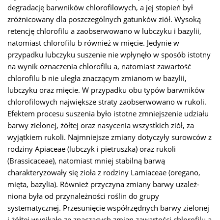
degradację barwników chlorofilowych, a jej stopień był
zróżnicowany dla poszczególnych gatunków ziół. Wysoką
retencję chlorofilu a zaobserwowano w lubczyku i bazylii,
natomiast chlorofilu b również w mięcie. Jedynie w
przypadku lubczyku suszenie nie wpłynęło w sposób istotny
na wynik oznaczenia chlorofilu a, natomiast zawartość
chlorofilu b nie uległa znaczącym zmianom w bazylii,
lubczyku oraz mięcie. W przypadku obu typów barwników
chlorofilowych największe straty zaobserwowano w rukoli.
Efektem procesu suszenia było istotne zmniejszenie udziału
barwy zielonej, żółtej oraz nasycenia wszystkich ziół, za
wyjątkiem rukoli. Najmniejsze zmiany dotyczyły surowców z
rodziny Apiaceae (lubczyk i pietruszka) oraz rukoli
(Brassicaceae), natomiast mniej stabilną barwą
charakteryzowały się zioła z rodziny Lamiaceae (oregano,
mięta, bazylia). Również przyczyna zmiany barwy uzależ-
niona była od przynależności roślin do grupy
systematycznej. Przesunięcie współrzędnych barwy zielonej
i żółtej wynikało ze znaczących zmian zawartości chlorofilu a