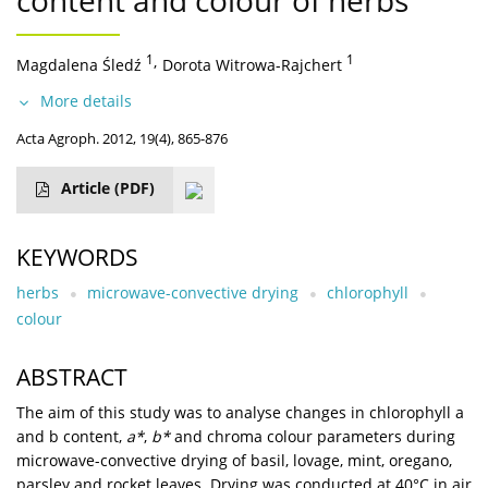
content and colour of herbs
1
,
1
Magdalena Śledź
Dorota Witrowa-Rajchert
More details
Acta Agroph. 2012, 19(4), 865-876
Article
(PDF)
KEYWORDS
herbs
microwave-convective drying
chlorophyll
colour
ABSTRACT
The aim of this study was to analyse changes in chlorophyll a
and b content,
a*
,
b*
and chroma colour parameters during
microwave-convective drying of basil, lovage, mint, oregano,
parsley and rocket leaves. Drying was conducted at 40°C in air