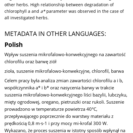
other herbs. High relationship between degradation of
chlorophyll a and
a*
parameter was observed in the case of
all investigated herbs.
METADATA IN OTHER LANGUAGES:
Polish
Wpływ suszenia mikrofalowo-konwekcyjnego na zawartość
chlorofilu oraz barwę ziół
zioła, suszenie mikrofalowo-konwekcyjne, chlorofil, barwa
Celem pracy była analiza zmian zawartości chlorofilu a i b,
współczynnika a* i b* oraz nasycenia barwy w trakcie
suszenia mikrofalowo-konwekcyjnego liści bazylii, lubczyku,
mięty ogrodowej, oregano, pietruszki oraz rukoli. Suszenie
prowadzono w temperaturze powietrza 40°C,
przepływającego poprzecznie do warstwy materiału z
prędkością 0,8 m·s-1 i przy mocy mi-krofal 300 W.
Wykazano, że proces suszenia w istotny sposób wpłynął na