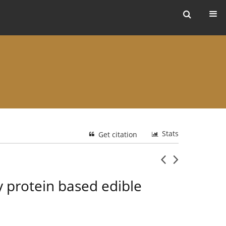
ers
Stats
Get citation
y protein based edible