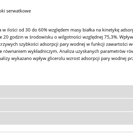
łoki serwatkowe
ra w ilości od 30 do 60% względem masy białka na kinetykę adso
ie 20 godzin w środowisku o wilgotności względnej 75,3%. Wpływ
krzywych szybkości adsorpcji pary wodnej w funkcji zawartości 
czne równaniem wykładniczym. Analiza uzyskanych parametrów r
lizy wykazano wpływ glicerolu wzrost adsorpcji pary wodnej pr