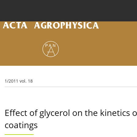
Current issue
Archive
Online first
About the
1/2011 vol. 18
Effect of glycerol on the kinetic
coatings