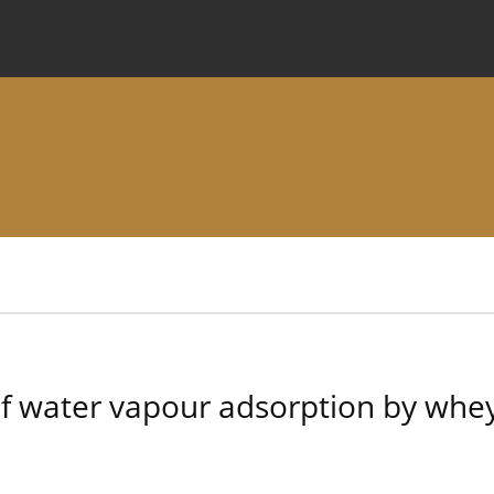
 Journal
Information for Authors
Instructions for Review
s of water vapour adsorption by whe