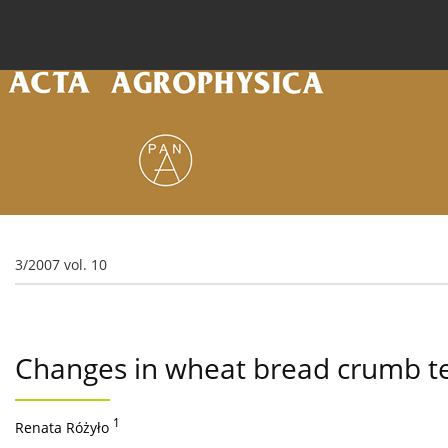
Current issue
Archive
Online first
About the
3/2007 vol. 10
Changes in wheat bread crumb te
1
Renata Różyło