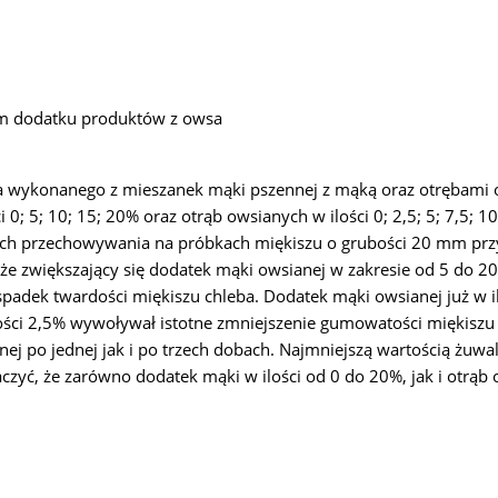
em dodatku produktów z owsa
ywa wykonanego z mieszanek mąki pszennej z mąką oraz otrębam
 0; 5; 10; 15; 20% oraz otrąb owsianych w ilości 0; 2,5; 5; 7,
dobach przechowywania na próbkach miękiszu o grubości 20 mm p
 że zwiększający się dodatek mąki owsianej w zakresie od 5 do 
spadek twardości miękiszu chleba. Dodatek mąki owsianej już w
ości 2,5% wywoływał istotne zmniejszenie gumowatości miękiszu
j po jednej jak i po trzech dobach. Najmniejszą wartością żuwa
yć, że zarówno dodatek mąki w ilości od 0 do 20%, jak i otrąb