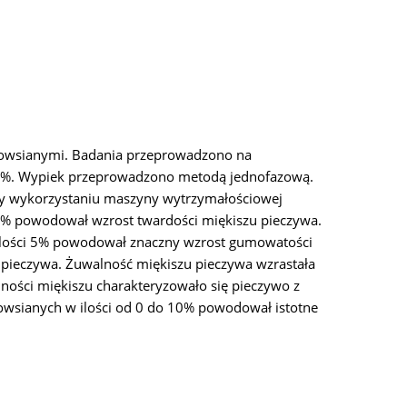
i owsianymi. Badania przeprowadzono na
5; 10%. Wypiek przeprowadzono metodą jednofazową.
rzy wykorzystaniu maszyny wytrzymałościowej
20% powodował wzrost twardości miękiszu pieczywa.
 ilości 5% powodował znaczny wzrost gumowatości
 pieczywa. Żuwalność miękiszu pieczywa wzrastała
lności miękiszu charakteryzowało się pieczywo z
 owsianych w ilości od 0 do 10% powodował istotne