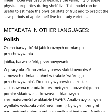
linear model was used to describe the variability of apple
physical properties during shelf-live. This model can be
useful to estimate the physical state of fruit and to predict the
save periods of apple shelf-live for study varieties.
METADATA IN OTHER LANGUAGES:
Polish
Ocena barwy skórki jabłek różnych odmian po
przechowywaniu
jabłka, barwa skórki, przechowywanie
W pracy określono zmiany barwy skórki owoców 6
zimowych odmian jabłoni w trakcie "wtórnego
przechowywania". Do oceny wybarwienia została
zastosowana metoda kolory-metryczna pozwalająca na
pomiar składowej jaskrawości i składowych
chromatyczności w układzie L*a*b*. Analiza uzyskanych
wyników wykazała zależności pomiędzy wyznaczonymi
parametrami optycznymi, a czynnikami będącymi źródłem