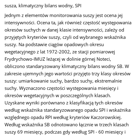
susza, klimatyczny bilans wodny, SPI
Jednym z elementów monitorowania suszy jest ocena jej
intensywności. Ocena ta, jak również częstość występowania
okresów suchych w danej klasie intensywności, zależy od
przyjętych kryteriów suszy, czyli od wybranego wskaźnika
suszy. Na podstawie ciągów opadowych okresu
wegetacyjnego z lat 1972-2002, ze stacji pomiarowej
Frydrychowo-IMUZ leżącej w dolinie górnej Noteci,
obliczono standaryzowany klimatyczny bilans wodny SB. W
zakresie ujemnych jego wartości przyjęto trzy klasy okresów
suszy: umiarkowanie suchy, bardzo suchy, ekstremalnie
suchy. Wyznaczono częstości występowania miesięcy i
okresów wegetacyjnych w poszczególnych klasach.
Uzyskane wyniki porównano z klasyfikacją tych okresów
według wskaźnika standaryzowanego opadu SPI i wskaźnika
względnego opadu RPI według kryteriów Kaczorowskiej.
Według wskaźnika SB odnotowano łącznie w trzech klasach
suszy 69 miesięcy, podczas gdy według SPI - 60 miesięcy i