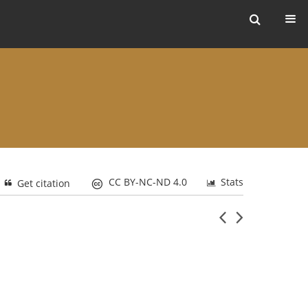
ers
CC BY-NC-ND 4.0
Stats
Get citation