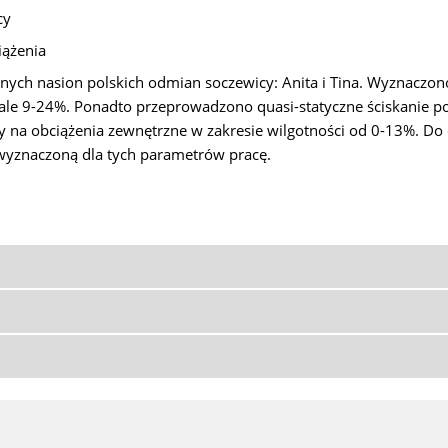
cy
iążenia
ych nasion polskich odmian soczewicy: Anita i Tina. Wyznaczono
dziale 9-24%. Ponadto przeprowadzono quasi-statyczne ściskanie
 na obciążenia zewnętrzne w zakresie wilgotności od 0-13%. Do
z wyznaczoną dla tych parametrów pracę.