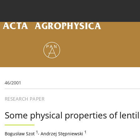
Current issue
Archive
Online first
About the
46/2001
RESEARCH PAPER
Some physical properties of lentil
1
,
1
Bogusław Szot
Andrzej Stępniewski