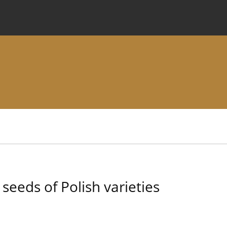
 Journal
Information for Authors
Instructions for Review
 seeds of Polish varieties