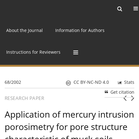
Current issue
Archive
Online first
About the Journal
Information for Authors
Instructions for Reviewers
68/2002
CC BY-NC-ND 4.0
Stats
Get citation
RESEARCH PAPER
Application of mercury intrusion
porosimetry for pore structure