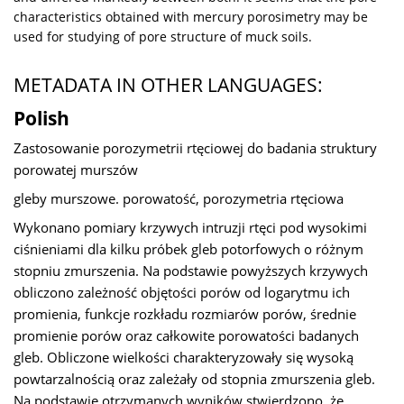
characteristics obtained with mercury porosimetry may be
used for studying of pore structure of muck soils.
METADATA IN OTHER LANGUAGES:
Polish
Zastosowanie porozymetrii rtęciowej do badania struktury
porowatej murszów
gleby murszowe. porowatość, porozymetria rtęciowa
Wykonano pomiary krzywych intruzji rtęci pod wysokimi
ciśnieniami dla kilku próbek gleb potorfowych o różnym
stopniu zmurszenia. Na podstawie powyższych krzywych
obliczono zależność objętości porów od logarytmu ich
promienia, funkcje rozkładu rozmiarów porów, średnie
promienie porów oraz całkowite porowatości badanych
gleb. Obliczone wielkości charakteryzowały się wysoką
powtarzalnością oraz zależały od stopnia zmurszenia gleb.
Na podstawie otrzymanych wyników stwierdzono, że