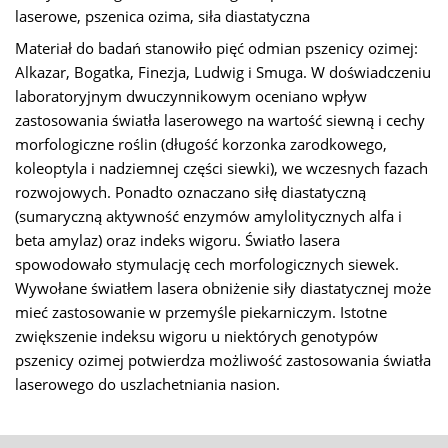
laserowe, pszenica ozima, siła diastatyczna
Materiał do badań stanowiło pięć odmian pszenicy ozimej:
Alkazar, Bogatka, Finezja, Ludwig i Smuga. W doświadczeniu
laboratoryjnym dwuczynnikowym oceniano wpływ
zastosowania światła laserowego na wartość siewną i cechy
morfologiczne roślin (długość korzonka zarodkowego,
koleoptyla i nadziemnej części siewki), we wczesnych fazach
rozwojowych. Ponadto oznaczano siłę diastatyczną
(sumaryczną aktywność enzymów amylolitycznych alfa i
beta amylaz) oraz indeks wigoru. Światło lasera
spowodowało stymulację cech morfologicznych siewek.
Wywołane światłem lasera obniżenie siły diastatycznej może
mieć zastosowanie w przemyśle piekarniczym. Istotne
zwiększenie indeksu wigoru u niektórych genotypów
pszenicy ozimej potwierdza możliwość zastosowania światła
laserowego do uszlachetniania nasion.