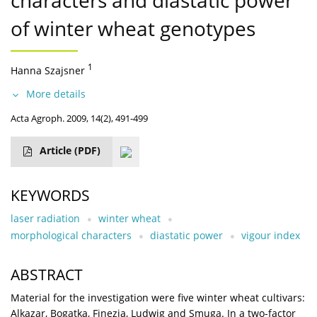
characters and diastatic power
of winter wheat genotypes
1
Hanna Szajsner
More details
Acta Agroph. 2009, 14(2), 491-499
Article
(PDF)
KEYWORDS
laser radiation
winter wheat
morphological characters
diastatic power
vigour index
ABSTRACT
Material for the investigation were five winter wheat cultivars:
Alkazar, Bogatka, Finezja, Ludwig and Smuga. In a two-factor