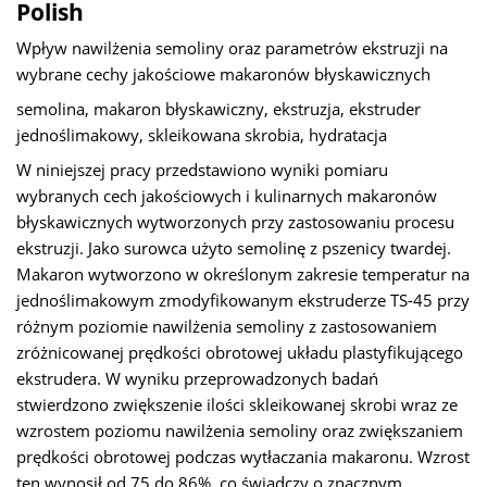
Polish
Wpływ nawilżenia semoliny oraz parametrów ekstruzji na
wybrane cechy jakościowe makaronów błyskawicznych
semolina, makaron błyskawiczny, ekstruzja, ekstruder
jednoślimakowy, skleikowana skrobia, hydratacja
W niniejszej pracy przedstawiono wyniki pomiaru
wybranych cech jakościowych i kulinarnych makaronów
błyskawicznych wytworzonych przy zastosowaniu procesu
ekstruzji. Jako surowca użyto semolinę z pszenicy twardej.
Makaron wytworzono w określonym zakresie temperatur na
jednoślimakowym zmodyfikowanym ekstruderze TS-45 przy
różnym poziomie nawilżenia semoliny z zastosowaniem
zróżnicowanej prędkości obrotowej układu plastyfikującego
ekstrudera. W wyniku przeprowadzonych badań
stwierdzono zwiększenie ilości skleikowanej skrobi wraz ze
wzrostem poziomu nawilżenia semoliny oraz zwiększaniem
prędkości obrotowej podczas wytłaczania makaronu. Wzrost
ten wynosił od 75 do 86%, co świadczy o znacznym