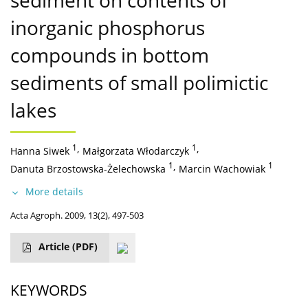
sediment on contents of
inorganic phosphorus
compounds in bottom
sediments of small polimictic
lakes
1
,
1
,
Hanna Siwek
Małgorzata Włodarczyk
1
,
1
Danuta Brzostowska-Żelechowska
Marcin Wachowiak
More details
Acta Agroph. 2009, 13(2), 497-503
Article
(PDF)
KEYWORDS