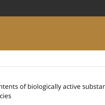
 Journal
Information for Authors
Instructions for Review
tents of biologically active substan
cies