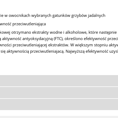
icznie w owocnikach wybranych gatunków grzybów jadalnych
tywność przeciwutleniająca
owej otrzymano ekstrakty wodne i alkoholowe, które następnie 
tą aktywność antyoksydacyjną (FTC), określono efektywność przec
ektywności przeciwutleniającej ekstraktów. W większym stopniu akt
ię aktywnością przeciwutleniajacą. Najwyższą efektywność uzyska