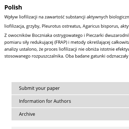
Polish
Wpływ liofilizacji na zawartość substancji aktywnych biolog
liofilizacja, grzyby, Pleurotus ostreatus, Agaricus bisporus, ak
Z owocników Boczniaka ostrygowatego i Pieczarki dwuzarodnik
pomiaru siły redukującej (FRAP) i metody określającej całkowi
analizy ustalono, że proces liofilizacji nie obniża istotnie ef
stosowanego rozpuszczalnika. Oba badane gatunki odznaczały s
Submit your paper
Information for Authors
Archive