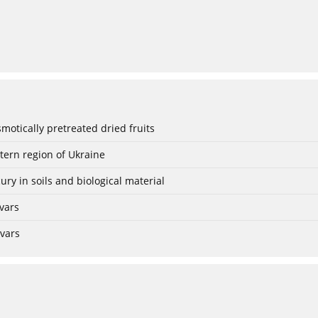
smotically pretreated dried fruits
ern region of Ukraine
ry in soils and biological material
ivars
ivars