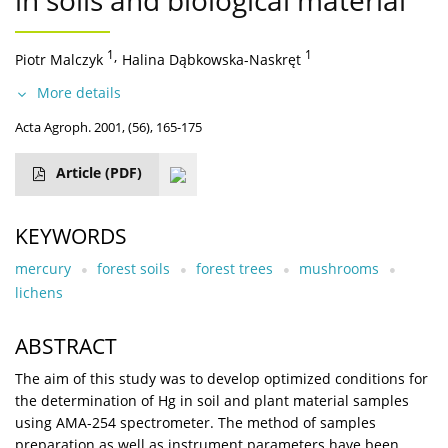
in soils and biological material
1
,
1
Piotr Malczyk
Halina Dąbkowska-Naskręt
More details
Acta Agroph. 2001, (56), 165-175
Article
(PDF)
KEYWORDS
mercury
forest soils
forest trees
mushrooms
lichens
ABSTRACT
The aim of this study was to develop optimized conditions for
the determination of Hg in soil and plant material samples
using AMA-254 spectrometer. The method of samples
preparation as well as instrument parameters have been