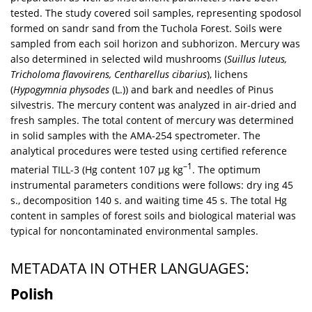
tested. The study covered soil samples, representing spodosol
formed on sandr sand from the Tuchola Forest. Soils were
sampled from each soil horizon and subhorizon. Mercury was
also determined in selected wild mushrooms (
Suillus luteus,
Tricholoma flavovirens, Centharellus cibarius
), lichens
(
Hypogymnia physodes
(L.)) and bark and needles of Pinus
silvestris. The mercury content was analyzed in air-dried and
fresh samples. The total content of mercury was determined
in solid samples with the AMA-254 spectrometer. The
analytical procedures were tested using certified reference
–1
material TILL-3 (Hg content 107 µg kg
. The optimum
instrumental parameters conditions were follows: dry ing 45
s., decomposition 140 s. and waiting time 45 s. The total Hg
content in samples of forest soils and biological material was
typical for noncontaminated environmental samples.
METADATA IN OTHER LANGUAGES:
Polish