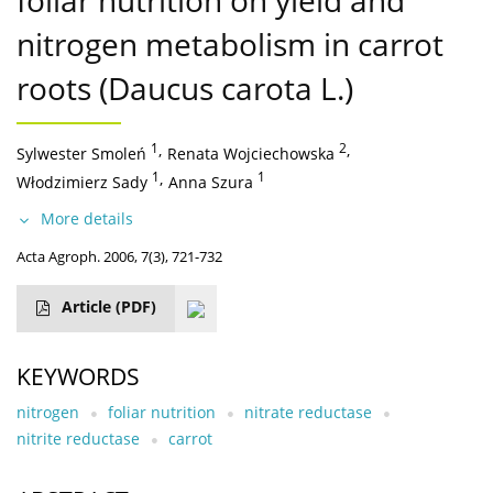
foliar nutrition on yield and
nitrogen metabolism in carrot
roots (Daucus carota L.)
1
,
2
,
Sylwester Smoleń
Renata Wojciechowska
1
,
1
Włodzimierz Sady
Anna Szura
More details
Acta Agroph. 2006, 7(3), 721-732
Article
(PDF)
KEYWORDS
nitrogen
foliar nutrition
nitrate reductase
nitrite reductase
carrot