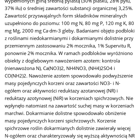
wypełnionych gliną średnią pylastą (30% piasku, 28% pyłu,
37% iłu) o średniej zawartości substancji organicznej 3,25%.
Zawartość przyswajalnych form składników mineralnych
uzupełniono do poziomu: 100 mg N, 80 mg P, 120 mg K, 80
mg Mg, 2000 mg Ca·dm-3 gleby. Badaniami objęto podbloki
z roślinami niedokarmianymi i dokarmianymi dolistnie przy
przemiennym zastosowaniu 2% mocznika, 1% Supervitu R,
ponownie 2% mocznika. W ramach podbloków wyróżniono
obiekty z doglebowym nawożeniem azotem: kontrola
(nienawożona N), Ca(NO3)2, NH4NO3, (NH4)2SO4 i
CO(NH2)2. Nawożenie azotem spowodowało podwyższenie
masy pojedynczych korzeni oraz zawartości NO3- i N-
ogółem oraz aktywności reduktazy azotanowej (NR) i
reduktazy azotynowej (NiR) w korzeniach spichrzowych. Nie
wpłynęło natomiast na zawartość suchej masy w korzeniach
marchwi. Dokarmianie dolistne spowodowało obniżenie
masy pojedynczych korzeni spichrzowych. Korzenie
spichrzowe roślin dokarmianych dolistnie zawierały więcej
N-ogółem oraz charakteryzowały się wyższą aktywnością NR