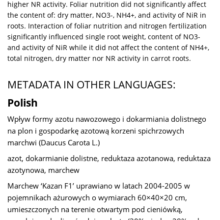
higher NR activity. Foliar nutrition did not significantly affect
the content of: dry matter, NO3-, NH4+, and activity of NiR in
roots. Interaction of foliar nutrition and nitrogen fertilization
significantly influenced single root weight, content of NO3-
and activity of NiR while it did not affect the content of NH4+,
total nitrogen, dry matter nor NR activity in carrot roots.
METADATA IN OTHER LANGUAGES:
Polish
Wpływ formy azotu nawozowego i dokarmiania dolistnego
na plon i gospodarkę azotową korzeni spichrzowych
marchwi (Daucus Carota L.)
azot, dokarmianie dolistne, reduktaza azotanowa, reduktaza
azotynowa, marchew
Marchew ‘Kazan F1’ uprawiano w latach 2004-2005 w
pojemnikach ażurowych o wymiarach 60×40×20 cm,
umieszczonych na terenie otwartym pod cieniówką,