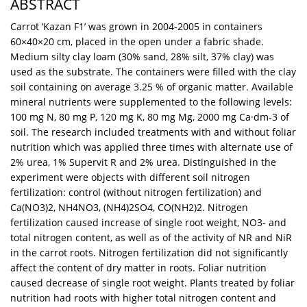
ABSTRACT
Carrot ‘Kazan F1’ was grown in 2004-2005 in containers
60×40×20 cm, placed in the open under a fabric shade.
Medium silty clay loam (30% sand, 28% silt, 37% clay) was
used as the substrate. The containers were filled with the clay
soil containing on average 3.25 % of organic matter. Available
mineral nutrients were supplemented to the following levels:
100 mg N, 80 mg P, 120 mg K, 80 mg Mg, 2000 mg Ca·dm-3 of
soil. The research included treatments with and without foliar
nutrition which was applied three times with alternate use of
2% urea, 1% Supervit R and 2% urea. Distinguished in the
experiment were objects with different soil nitrogen
fertilization: control (without nitrogen fertilization) and
Ca(NO3)2, NH4NO3, (NH4)2SO4, CO(NH2)2. Nitrogen
fertilization caused increase of single root weight, NO3- and
total nitrogen content, as well as of the activity of NR and NiR
in the carrot roots. Nitrogen fertilization did not significantly
affect the content of dry matter in roots. Foliar nutrition
caused decrease of single root weight. Plants treated by foliar
nutrition had roots with higher total nitrogen content and