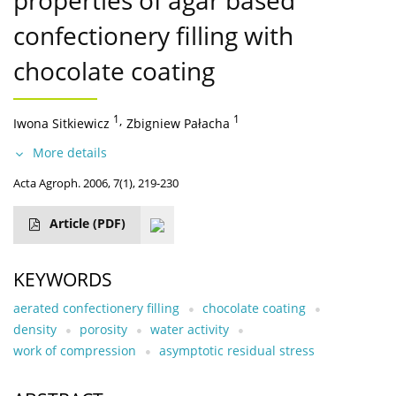
properties of agar based
confectionery filling with
chocolate coating
1
,
1
Iwona Sitkiewicz
Zbigniew Pałacha
More details
Acta Agroph. 2006, 7(1), 219-230
Article
(PDF)
KEYWORDS
aerated confectionery filling
chocolate coating
density
porosity
water activity
work of compression
asymptotic residual stress