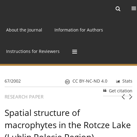
Current issue
Archive
Online first
About the Journal
Information for Authors
Instructions for Reviewers
67/2002
CC BY-NC-ND 4.0
Stats
Get citation
RESEARCH PAPER
Spatial structure of
macrophytes in the Rotcze Lake