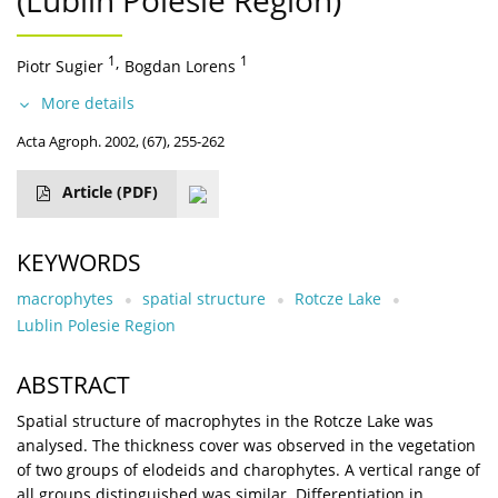
(Lublin Polesie Region)
1
,
1
Piotr Sugier
Bogdan Lorens
More details
Acta Agroph. 2002, (67), 255-262
Article
(PDF)
KEYWORDS
macrophytes
spatial structure
Rotcze Lake
Lublin Polesie Region
ABSTRACT
Spatial structure of macrophytes in the Rotcze Lake was
analysed. The thickness cover was observed in the vegetation
of two groups of elodeids and charophytes. A vertical range of
all groups distinguished was similar. Differentiation in