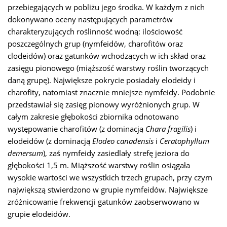
przebiegających w pobliżu jego środka. W każdym z nich
dokonywano oceny następujących parametrów
charakteryzujących roślinność wodną: ilościowość
poszczególnych grup (nymfeidów, charofitów oraz
clodeidów) oraz gatunków wchodzących w ich skład oraz
zasięgu pionowego (miąższość warstwy roślin tworzących
daną grupę). Największe pokrycie posiadały elodeidy i
charofity, natomiast znacznie mniejsze nymfeidy. Podobnie
przedstawiał się zasięg pionowy wyróżnionych grup. W
całym zakresie głębokości zbiornika odnotowano
występowanie charofitów (z dominacją
Chara fragilis
) i
elodeidów (z dominacją
Elodeo canadensis
i
Ceratophyllum
demersum
), zaś nymfeidy zasiedlały strefę jeziora do
głębokości 1,5 m. Miąższość warstwy roślin osiągała
wysokie wartości we wszystkich trzech grupach, przy czym
największą stwierdzono w grupie nymfeidów. Największe
zróżnicowanie frekwencji gatunków zaobserwowano w
grupie elodeidów.