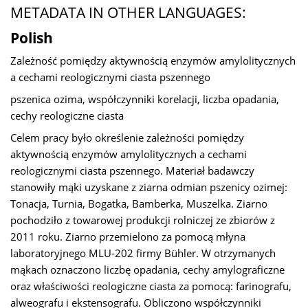
METADATA IN OTHER LANGUAGES:
Polish
Zależność pomiędzy aktywnością enzymów amylolitycznych
a cechami reologicznymi ciasta pszennego
pszenica ozima, współczynniki korelacji, liczba opadania,
cechy reologiczne ciasta
Celem pracy było określenie zależności pomiędzy
aktywnością enzymów amylolitycznych a cechami
reologicznymi ciasta pszennego. Materiał badawczy
stanowiły mąki uzyskane z ziarna odmian pszenicy ozimej:
Tonacja, Turnia, Bogatka, Bamberka, Muszelka. Ziarno
pochodziło z towarowej produkcji rolniczej ze zbiorów z
2011 roku. Ziarno przemielono za pomocą młyna
laboratoryjnego MLU-202 firmy Bühler. W otrzymanych
mąkach oznaczono liczbę opadania, cechy amylograficzne
oraz właściwości reologiczne ciasta za pomocą: farinografu,
alweografu i ekstensografu. Obliczono współczynniki