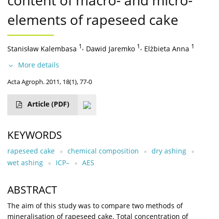
content of macro- and micro-
elements of rapeseed cake
1
,
1
,
1
Stanisław Kalembasa
Dawid Jaremko
Elżbieta Anna
More details
Acta Agroph. 2011, 18(1), 77-0
Article
(PDF)
KEYWORDS
rapeseed cake
chemical composition
dry ashing
wet ashing
ICP–
AES
ABSTRACT
The aim of this study was to compare two methods of
mineralisation of rapeseed cake. Total concentration of