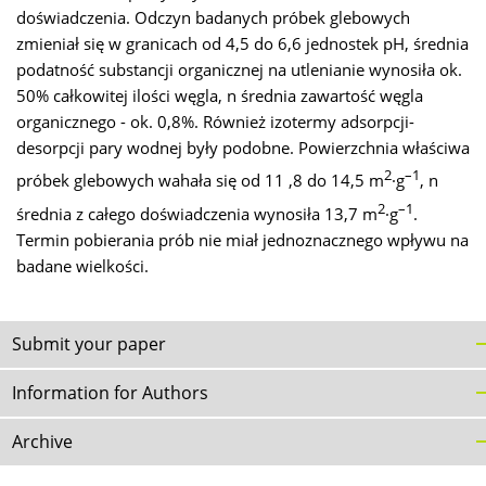
doświadczenia. Odczyn badanych próbek glebowych
zmieniał się w granicach od 4,5 do 6,6 jednostek pH, średnia
podatność substancji organicznej na utlenianie wynosiła ok.
50% całkowitej ilości węgla, n średnia zawartość węgla
organicznego - ok. 0,8%. Również izotermy adsorpcji-
desorpcji pary wodnej były podobne. Powierzchnia właściwa
2
–1
próbek glebowych wahała się od 11 ,8 do 14,5 m
·g
, n
2
–1
średnia z całego doświadczenia wynosiła 13,7 m
·g
.
Termin pobierania prób nie miał jednoznacznego wpływu na
badane wielkości.
Submit your paper
Information for Authors
Archive