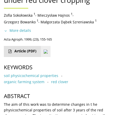
under red clover cropping
1
,
1
,
Zofia Sokołowska
Mieczysław Hajnos
1
,
1
Grzegorz Bowanko
Małgorzata Dąbek Szreniawska
More details
Acta Agroph. 1999, (23), 155-165
Article
(PDF)
KEYWORDS
soil physicochemical properties
organic farming system
red clover
ABSTRACT
The aim of this work was to determine changes in t he
physicochemical properties of soil after 3 years of the red