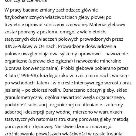
koniczyna czerwona
W pracy badano zmiany zachodzące głównie
fizykochemicznych właściwościach gleby płowej po
trzyletnie uprawie koniczyny czerwonej. Materiał glebowy
został pobrany z poziomu omego, z wieloletnich,
statycznych doświadczeń polowych prowadzonych przez
IUNG-Puławy w Osinach. Prowadzone doświadczenia
polowe uwzględniają dwa systemy uprawowe – nawożenie
organiczne (uprawa ekologiczna) i nawożenie mineralne
(uprawa konwencjonalna). Próbki glebowe pobierano przez
3 lata (1996-98), każdego roku w trzech terminach: wiosną -
po wschodach, latem - w okresie intensywnego wzrostu oraz
jesienią – po zbiorze roślin. Oznaczano odczyn gleby, skład
granulometryczny, ogólna zawartość węgla organicznego,
podatność substancji organicznej na utlenianie. Izotermy
adsorpcji-desorpcji pary wodnej mierzono w warunkach
statystycznych natomiast strukturę porowatą gleby metodą
porozymetrii rtęciowej. Nie stwierdzono znacznego
zróżnicowania powyższych właściwości w czasie trwania