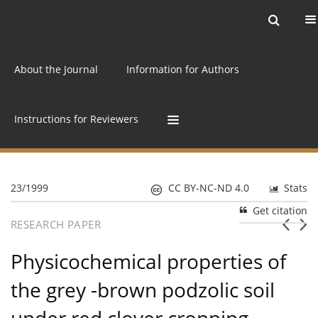
Current issue
Archive
Online first
About the Journal
Information for Authors
Instructions for Reviewers
23/1999
CC BY-NC-ND 4.0
Stats
Get citation
RESEARCH PAPER
Physicochemical properties of
the grey -brown podzolic soil