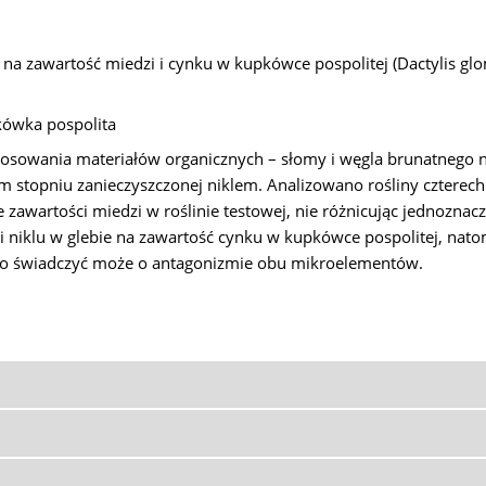
 zawartość miedzi i cynku w kupkówce pospolitej (Dactylis glom
kówka pospolita
owania materiałów organicznych – słomy i węgla brunatnego n
nym stopniu zanieczyszczonej niklem. Analizowano rośliny cztere
awartości miedzi w roślinie testowej, nie różnicując jednozna
 niklu w glebie na zawartość cynku w kupkówce pospolitej, nato
, co świadczyć może o antagonizmie obu mikroelementów.