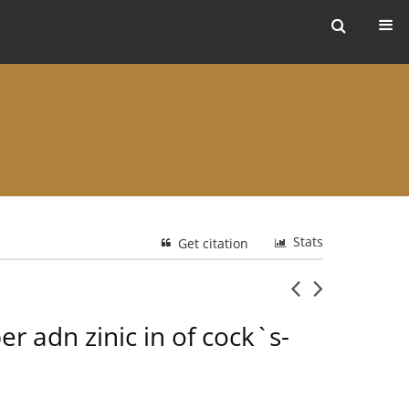
ers
Stats
Get citation
er adn zinic in of cock`s-