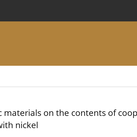
 Journal
Information for Authors
Instructions for Review
c materials on the contents of coop
ith nickel