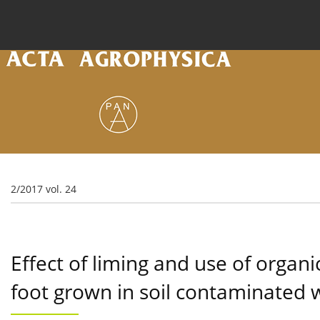
Current issue
Archive
Online first
About the
2/2017 vol. 24
Effect of liming and use of organi
foot grown in soil contaminated w