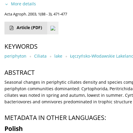
More details
Acta Agroph. 2003, 1(88 - 3), 471-477
Article
(PDF)
KEYWORDS
periphyton
Ciliata
lake
Łęczyńsko-Włodawskie Lakelan
ABSTRACT
Seasonal changes in periphytic ciliates density and species com
periphyton communities dominanted: Cyrtophorida, Peritrichida
ciliates was noted in spring and autumn, lowest in summer. Cy
bacteriovores and omnivores predominated in trophic structure 
METADATA IN OTHER LANGUAGES:
Polish