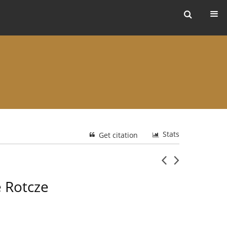
ers
Stats
Get citation
e Rotcze