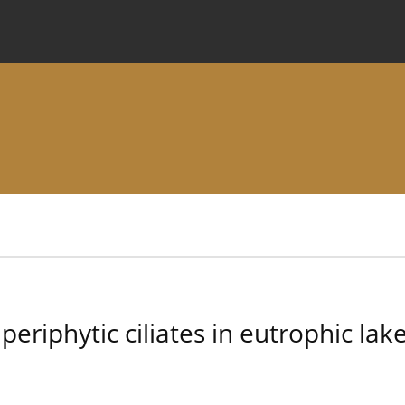
 Journal
Information for Authors
Instructions for Review
eriphytic ciliates in eutrophic lak