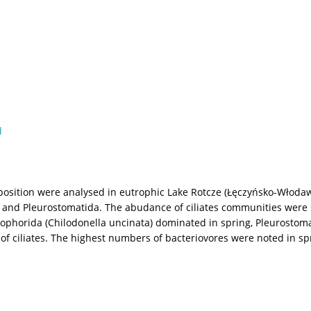
d
position were analysed in eutrophic Lake Rotcze (Łęczyńsko-Włodawsk
 and Pleurostomatida. The abudance of ciliates communities were
rtophorida (Chilodonella uncinata) dominated in spring, Pleurost
of ciliates. The highest numbers of bacteriovores were noted in 