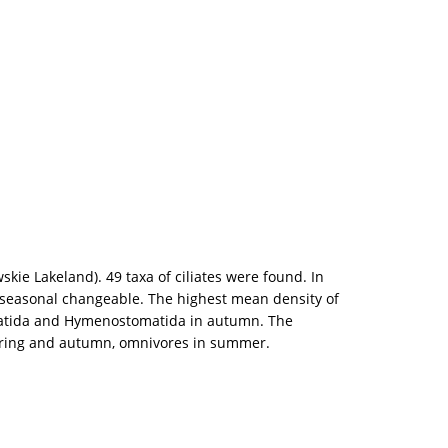
ie Lakeland). 49 taxa of ciliates were found. In
 seasonal changeable. The highest mean density of
omatida and Hymenostomatida in autumn. The
spring and autumn, omnivores in summer.