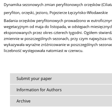
Dynamika sezonowych zmian peryfitonowych orzęsków (Ciliata)
peryfiton, orzęski, jezioro, Pojezierze Łęczyńsko-Włodawskie
Badania orzęsków peryfitonowych prowadzono w eutroficznym
wegetacyjnym od maja do listopada, w odstępach miesięcznyc
eksponowanych przez okres czterech tygodni. Ogółem stwierd
zmiennie w poszczególnych sezonach, przy czym najwyższa róż
wykazywała wyraźne zróżnicowanie w poszczególnych sezonach
liczebność występowała natomiast w czerwcu.
Submit your paper
Information for Authors
Archive