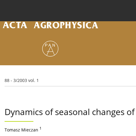
Current issue
Archive
Online first
About the
88 - 3/2003 vol. 1
Dynamics of seasonal changes of p
1
Tomasz Mieczan