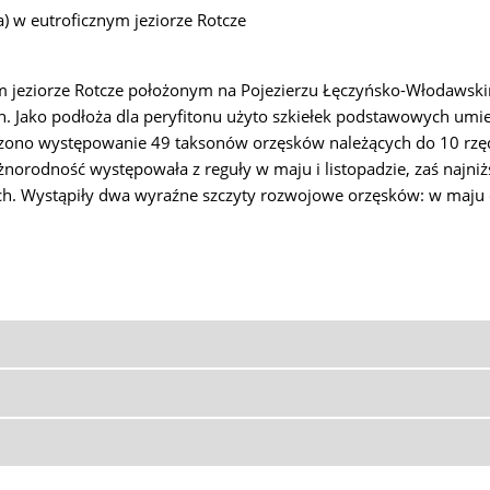
 w eutroficznym jeziorze Rotcze
 jeziorze Rotcze położonym na Pojezierzu Łęczyńsko-Włodawski
h. Jako podłoża dla peryfitonu użyto szkiełek podstawowych um
zono występowanie 49 taksonów orzęsków należących do 10 rzęd
norodność występowała z reguły w maju i listopadzie, zaś najni
. Wystąpiły dwa wyraźne szczyty rozwojowe orzęsków: w maju o