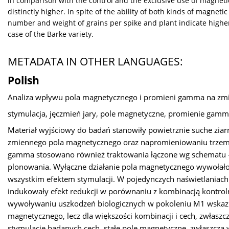
in comparison with the control and the exclusive use of magnetic f
distinctly higher. In spite of the ability of both kinds of magneti
number and weight of grains per spike and plant indicate higher 
case of the Barke variety.
METADATA IN OTHER LANGUAGES:
Polish
Analiza wpływu pola magnetycznego i promieni gamma na zmi
stymulacja, jęczmień jary, pole magnetyczne, promienie gamm
Materiał wyjściowy do badań stanowiły powietrznie suche ziarn
zmiennego pola magnetycznego oraz napromieniowaniu trze
gamma stosowano również traktowania łączone wg schematu - 
plonowania. Wyłączne działanie pola magnetycznego wywołało
wszystkim efektem stymulacji. W pojedynczych naświetlaniach
indukowały efekt redukcji w porównaniu z kombinacją kontro
wywoływaniu uszkodzeń biologicznych w pokoleniu M1 wskazuj
magnetycznego, lecz dla większości kombinacji i cech, zwłasz
stymulację badanych cech, stałe pole magnetyczne, zwłaszcza w 