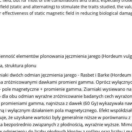
ield, but for most of the combinations and traits, especially those d
c field (static and alternating) to stimulate the traits studied, the v
effectiveness of static magnetic field in reducing biological damage
enność elementów plonowania jęczmienia jarego (Hordeum vulga
a, struktura plonu
iaki dwóch odmian jęczmienia jarego - Rasbet i Barke (Hordeum v
ma zróżnicowanymi dawkami promieni gamma. Oprócz wyłącznyc
pole magnetyczne + promienie gamma. Ziarniaki wysiewano na p
 dla obu odmian wyraźne zróżnicowanie badanych cech wyrażone
 promieniami gamma, najniższa z dawek (60 Gy) wykazywała nawet 
lną i wyłącznym działaniem pola magnetycznego. Efekt współdzi
e, że uzyskane wartości były generalnie niższe w porównaniu z
cza bezpośrednio związanych z płodnością, wyraźnie wyższe. Mim
odniesieniu do liczby płodnych kłosów z rośliny oraz liczby i mas