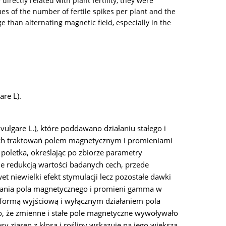
irectly related with plant fertility, they were
alues of the number of fertile spikes per plant and the
 than alternating magnetic field, especially in the
re L).
ulgare L.), które poddawano działaniu stałego i
h traktowań polem magnetycznym i promieniami
oletka, określając po zbiorze parametry
 redukcją wartości badanych cech, przede
niewielki efekt stymulacji lecz pozostałe dawki
ałania pola magnetycznego i promieni gamma w
 formą wyjściową i wyłącznym działaniem pola
o, że zmienne i stałe pole magnetyczne wywoływało
y ziaren z kłosa i rośliny wskazuje na jego większą