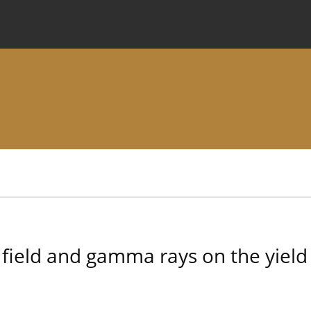
 Journal
Information for Authors
Instructions for Review
 field and gamma rays on the yield s