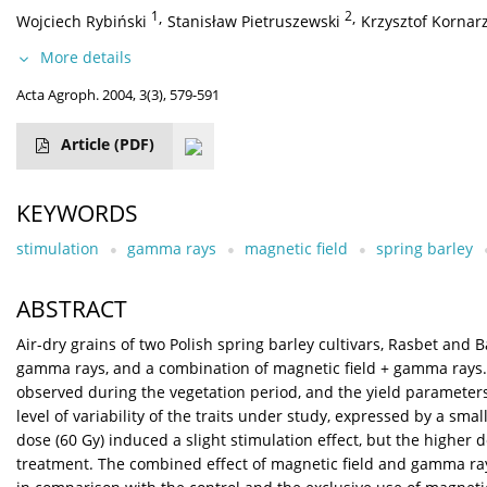
1
,
2
,
Wojciech Rybiński
Stanisław Pietruszewski
Krzysztof Kornar
More details
Acta Agroph. 2004, 3(3), 579-591
Article
(PDF)
KEYWORDS
stimulation
gamma rays
magnetic field
spring barley
ABSTRACT
Air-dry grains of two Polish spring barley cultivars, Rasbet and B
gamma rays, and a combination of magnetic field + gamma rays. A
observed during the vegetation period, and the yield parameters 
level of variability of the traits under study, expressed by a sma
dose (60 Gy) induced a slight stimulation effect, but the higher
treatment. The combined effect of magnetic field and gamma ray