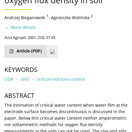
oxygen flux density in soil
1
,
2
Andrzej Bieganowski
Agnieszka Wolińska
More details
Acta Agroph. 2001, (53), 37-45
Article
(PDF)
KEYWORDS
ODR
OFD
critical moisture content
ABSTRACT
The estimation of critical water content when water film at the
electrode surface becomes discontinuous is discussed in the
paper. Below this critical water content neither amperometric
nor voltammetric methods for oxygen flux density
measurements in the soils can not be used. The clay and silty