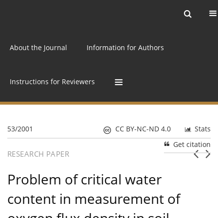
Current issue
Archive
Online first
About the Journal
Information for Authors
Instructions for Reviewers
53/2001
CC BY-NC-ND 4.0
Stats
Get citation
RESEARCH PAPER
Problem of critical water
content in measurement of