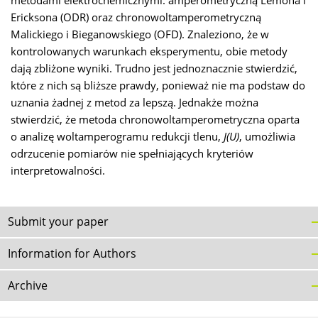
metodami elektrochemicznymi: amperometryczną Lemona i
Ericksona (ODR) oraz chronowoltamperometryczną
Malickiego i Bieganowskiego (OFD). Znaleziono, że w
kontrolowanych warunkach eksperymentu, obie metody
dają zbliżone wyniki. Trudno jest jednoznacznie stwierdzić,
które z nich są bliższe prawdy, ponieważ nie ma podstaw do
uznania żadnej z metod za lepszą. Jednakże można
stwierdzić, że metoda chronowoltamperometryczna oparta
o analizę woltamperogramu redukcji tlenu,
J(U)
, umożliwia
odrzucenie pomiarów nie spełniających kryteriów
interpretowalności.
Submit your paper
Information for Authors
Archive