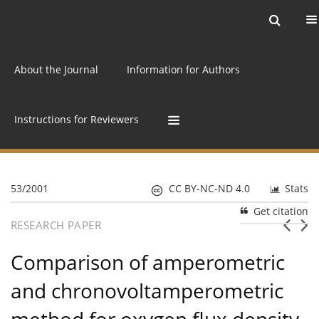
Current issue
Archive
Online first
About the Journal
Information for Authors
Instructions for Reviewers
53/2001
CC BY-NC-ND 4.0
Stats
Get citation
RESEARCH PAPER
Comparison of amperometric
and chronovoltamperometric