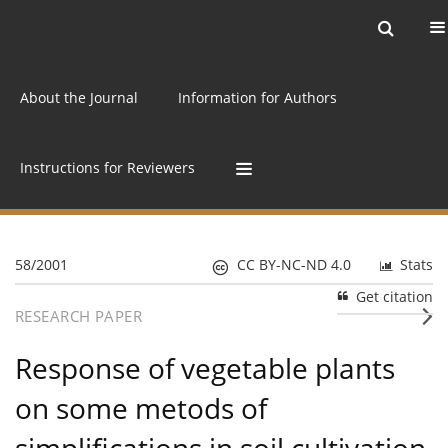
Current issue
Archive
Online first
About the Journal
Information for Authors
Instructions for Reviewers
58/2001
CC BY-NC-ND 4.0
Stats
Get citation
RESEARCH PAPER
Response of vegetable plants
on some metods of