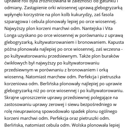
uprawie roli była zróżnicowana w zależności od gatunku i
odmiany. Zastąpienie orki wiosennej uprawą glebogryzarką
wpłynęło korzystnie na plon kolb kukurydzy, zaś fasola
szparagowa i cebula plonowały lepiej po orce wiosennej.
Najwyższy plon korzeni marchwi odm. Nantejska i Vita
Longa uzyskano po orce wiosennej w porównaniu z uprawą
glebogryzarką, kultywatorowaniem i bronowaniem. Kapusta
późna plonowała najlepiej po orce wiosennej, zaś wczesna ­-
po kultywatorowaniu przedsiewnym. Także plon buraków
ćwikłowych był najwyższy po kultywatorowaniu
przedsiewnym w porównaniu z bronowaniem i orką
wiosenną. Natomiast marchew odm. Perfekcja i pietruszka
korzeniowa odm. Berlińska plonowały najlepiej po uprawie
glebogryzarką niż po orce wiosennej i po kultywatorowaniu.
Skrajne uproszczenie uprawy przedsiewnej polegające na
zastosowaniu uprawy zerowej i siewu bezpośredniego w
rolę nieuprawioną spowodowało spadek plonu ogólnego
korzeni marchwi odm. Perfekcja oraz pietruszki odm.
Berlińska, natomiast cebula odm. Wolska plonowała lepiej