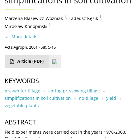
simplifications in soil cultivation
1
,
1
,
Marzena Błażewicz-Woźniak
Tadeusz Kęsik
1
Mirosław Konopiński
More details
Acta Agroph. 2001, (58), 5-15
Article
(PDF)
KEYWORDS
pre-winter tillage
spring pre-sowing tillage
simplifications in soil cultivation
no-tillage
yield
vegetable plants
ABSTRACT
Field experiments were carried out in the years 1976-2000.