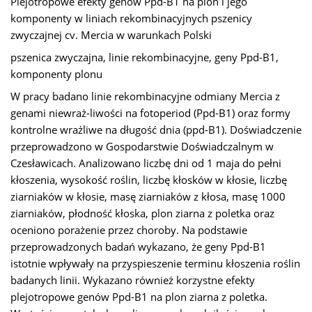
Plejotropowe efekty genów Ppd-B1 na plon i jego
komponenty w liniach rekombinacyjnych pszenicy
zwyczajnej cv. Mercia w warunkach Polski
pszenica zwyczajna, linie rekombinacyjne, geny Ppd-B1,
komponenty plonu
W pracy badano linie rekombinacyjne odmiany Mercia z
genami niewraż-liwości na fotoperiod (Ppd-B1) oraz formy
kontrolne wrażliwe na długość dnia (ppd-B1). Doświadczenie
przeprowadzono w Gospodarstwie Doświadczalnym w
Czesławicach. Analizowano liczbę dni od 1 maja do pełni
kłoszenia, wysokość roślin, liczbę kłosków w kłosie, liczbę
ziarniaków w kłosie, masę ziarniaków z kłosa, masę 1000
ziarniaków, płodność kłoska, plon ziarna z poletka oraz
oceniono porażenie przez choroby. Na podstawie
przeprowadzonych badań wykazano, że geny Ppd-B1
istotnie wpływały na przyspieszenie terminu kłoszenia roślin
badanych linii. Wykazano również korzystne efekty
plejotropowe genów Ppd-B1 na plon ziarna z poletka.