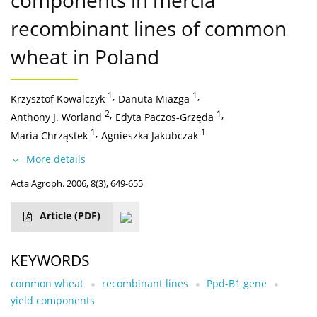
components in mercia
recombinant lines of common
wheat in Poland
1
,
1
,
Krzysztof Kowalczyk
Danuta Miazga
2
,
1
,
Anthony J. Worland
Edyta Paczos-Grzęda
1
,
1
Maria Chrząstek
Agnieszka Jakubczak
More details
Acta Agroph. 2006, 8(3), 649-655
Article
(PDF)
KEYWORDS
common wheat
recombinant lines
Ppd-B1 gene
yield components