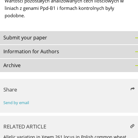
Wartości pozostałych analizowanych cech ilościowych w
liniach z genami Ppd-B1 i formach kontrolnych były
podobne.
Submit your paper
Information for Authors
Archive
Share
Send by email
RELATED ARTICLE
Allelic variation in Xgwm 261 locus in Polish common wheat