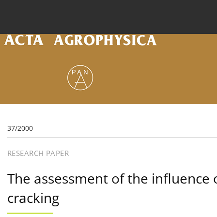
Current issue
Archive
Online first
About the
37/2000
RESEARCH PAPER
The assessment of the influence o
cracking