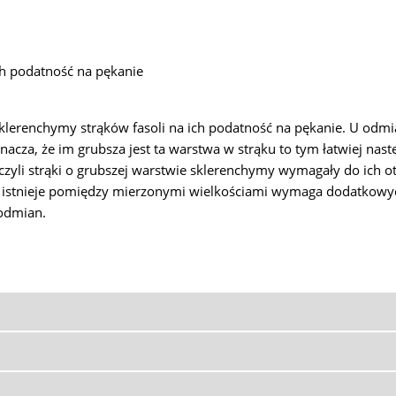
ch podatność na pękanie
lerenchymy strąków fasoli na ich podatność na pękanie. U odmi
nacza, że im grubsza jest ta warstwa w strąku to tym łatwiej nas
zyli strąki o grubszej warstwie sklerenchymy wymagały do ich ot
 istnieje pomiędzy mierzonymi wielkościami wymaga dodatkowych
 odmian.