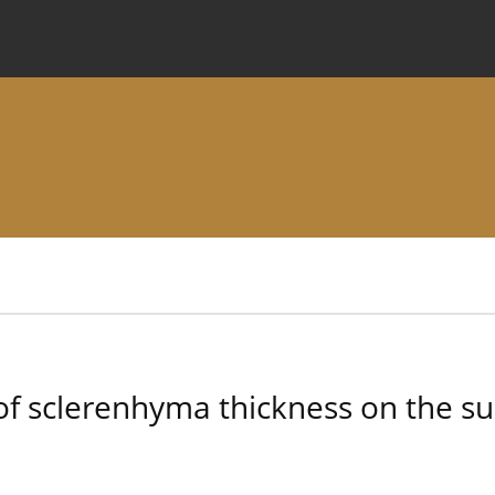
 Journal
Information for Authors
Instructions for Review
f sclerenhyma thickness on the sus