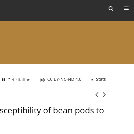
ers
CC BY-NC-ND 4.0
Stats
Get citation
ceptibility of bean pods to