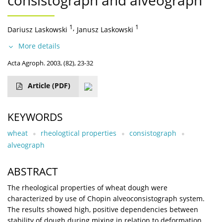
consistograph and alveograph
1
,
1
Dariusz Laskowski
Janusz Laskowski
More details
Acta Agroph. 2003, (82), 23-32
Article
(PDF)
KEYWORDS
wheat
rheologtical properties
consistograph
alveograph
ABSTRACT
The rheological properties of wheat dough were
characterized by use of Chopin alveoconsistograph system.
The results showed high, positive dependencies between
stability of dough during mixing in relation to deformation