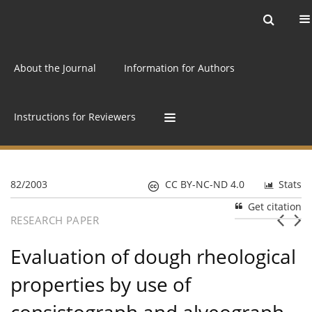
Current issue
Archive
Online first
About the Journal
Information for Authors
Instructions for Reviewers
82/2003
CC BY-NC-ND 4.0
Stats
Get citation
RESEARCH PAPER
Evaluation of dough rheological
properties by use of