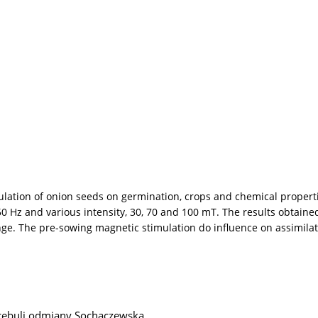
mulation of onion seeds on germination, crops and chemical propert
0 Hz and various intensity, 30, 70 and 100 mT. The results obtained 
ange. The pre-sowing magnetic stimulation do influence on assimila
cebuli odmiany Sochaczewska