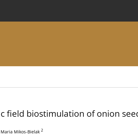
 Journal
Information for Authors
Instructions for Review
ic field biostimulation of onion se
2
Maria Mikos-Bielak