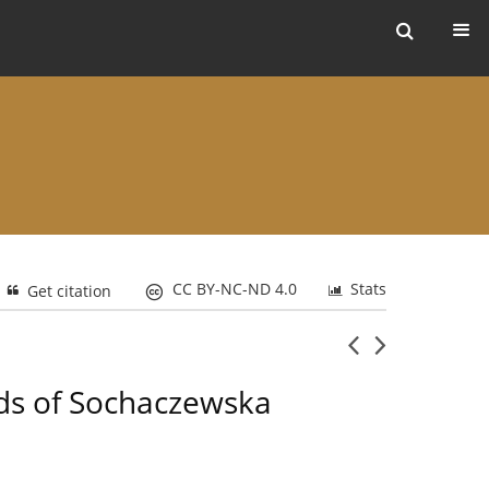
ers
CC BY-NC-ND 4.0
Stats
Get citation
eds of Sochaczewska