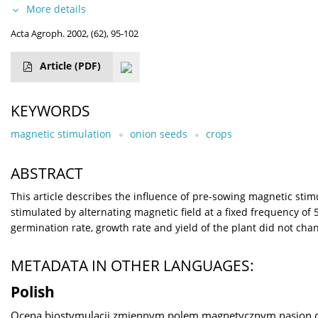
More details
Acta Agroph. 2002, (62), 95-102
Article
(PDF)
KEYWORDS
magnetic stimulation
onion seeds
crops
ABSTRACT
This article describes the influence of pre-sowing magnetic sti
stimulated by alternating magnetic field at a fixed frequency of 5
germination rate, growth rate and yield of the plant did not ch
METADATA IN OTHER LANGUAGES:
Polish
Ocena biostymulacji zmiennym polem magnetycznym nasion 