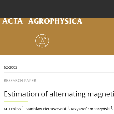
Current issue
Archive
Online first
About the
62/2002
RESEARCH PAPER
Estimation of alternating magnet
1
,
1
,
1
,
M. Prokop
Stanisław Pietruszewski
Krzysztof Kornarzyński