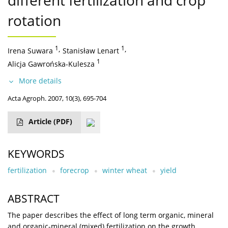
different fertilization and crop
rotation
1
,
1
,
Irena Suwara
Stanisław Lenart
1
Alicja Gawrońska-Kulesza
More details
Acta Agroph. 2007, 10(3), 695-704
Article
(PDF)
KEYWORDS
fertilization
forecrop
winter wheat
yield
ABSTRACT
The paper describes the effect of long term organic, mineral
and organic-mineral (mixed) fertilization on the growth,