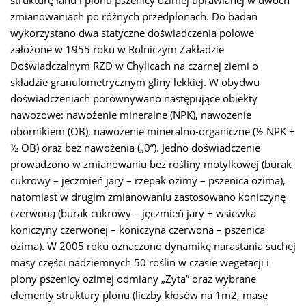
strukturę łanu i plonu pszenicy ozimej uprawianej w dwóch
zmianowaniach po różnych przedplonach. Do badań
wykorzystano dwa statyczne doświadczenia polowe
założone w 1955 roku w Rolniczym Zakładzie
Doświadczalnym RZD w Chylicach na czarnej ziemi o
składzie granulometrycznym gliny lekkiej. W obydwu
doświadczeniach porównywano następujące obiekty
nawozowe: nawożenie mineralne (NPK), nawożenie
obornikiem (OB), nawożenie mineralno-organiczne (½ NPK +
½ OB) oraz bez nawożenia („0”). Jedno doświadczenie
prowadzono w zmianowaniu bez rośliny motylkowej (burak
cukrowy – jęczmień jary – rzepak ozimy – pszenica ozima),
natomiast w drugim zmianowaniu zastosowano koniczynę
czerwoną (burak cukrowy – jęczmień jary + wsiewka
koniczyny czerwonej – koniczyna czerwona – pszenica
ozima). W 2005 roku oznaczono dynamikę narastania suchej
masy części nadziemnych 50 roślin w czasie wegetacji i
plony pszenicy ozimej odmiany „Zyta” oraz wybrane
elementy struktury plonu (liczby kłosów na 1m2, masę