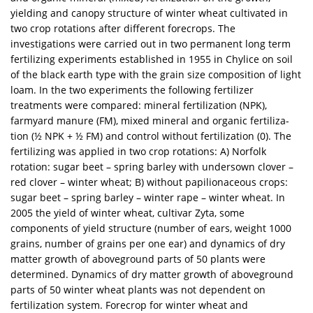
yielding and canopy structure of winter wheat cultivated in
two crop rotations after different forecrops. The
investigations were carried out in two permanent long term
fertilizing experiments established in 1955 in Chylice on soil
of the black earth type with the grain size composition of light
loam. In the two experiments the following fertilizer
treatments were compared: mineral fertilization (NPK),
farmyard manure (FM), mixed mineral and organic fertiliza-
tion (½ NPK + ½ FM) and control without fertilization (0). The
fertilizing was applied in two crop rotations: A) Norfolk
rotation: sugar beet – spring barley with undersown clover –
red clover – winter wheat; B) without papilionaceous crops:
sugar beet – spring barley – winter rape – winter wheat. In
2005 the yield of winter wheat, cultivar Zyta, some
components of yield structure (number of ears, weight 1000
grains, number of grains per one ear) and dynamics of dry
matter growth of aboveground parts of 50 plants were
determined. Dynamics of dry matter growth of aboveground
parts of 50 winter wheat plants was not dependent on
fertilization system. Forecrop for winter wheat and