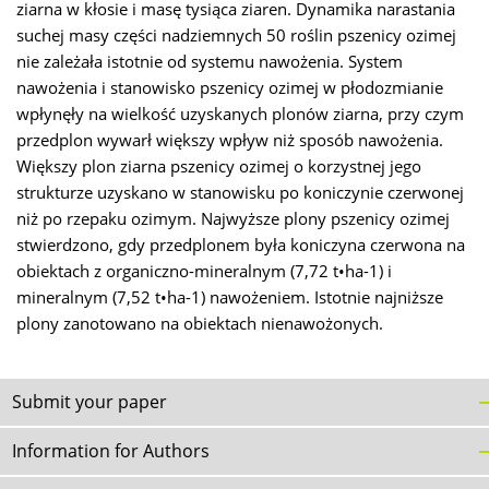
ziarna w kłosie i masę tysiąca ziaren. Dynamika narastania
suchej masy części nadziemnych 50 roślin pszenicy ozimej
nie zależała istotnie od systemu nawożenia. System
nawożenia i stanowisko pszenicy ozimej w płodozmianie
wpłynęły na wielkość uzyskanych plonów ziarna, przy czym
przedplon wywarł większy wpływ niż sposób nawożenia.
Większy plon ziarna pszenicy ozimej o korzystnej jego
strukturze uzyskano w stanowisku po koniczynie czerwonej
niż po rzepaku ozimym. Najwyższe plony pszenicy ozimej
stwierdzono, gdy przedplonem była koniczyna czerwona na
obiektach z organiczno-mineralnym (7,72 t•ha-1) i
mineralnym (7,52 t•ha-1) nawożeniem. Istotnie najniższe
plony zanotowano na obiektach nienawożonych.
Submit your paper
Information for Authors