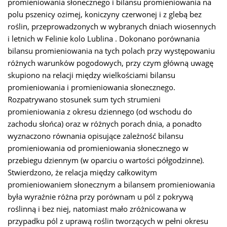
promieniowania słonecznego i bilansu promieniowania na
polu pszenicy ozimej, koniczyny czerwonej i z glebą bez
roślin, przeprowadzonych w wybranych dniach wiosennych
i letnich w Felinie kolo Lublina . Dokonano porównania
bilansu promieniowania na tych polach przy występowaniu
różnych warunków pogodowych, przy czym główną uwagę
skupiono na relacji między wielkościami bilansu
promieniowania i promieniowania słonecznego.
Rozpatrywano stosunek sum tych strumieni
promieniowania z okresu dziennego (od wschodu do
zachodu słońca) oraz w różnych porach dnia, a ponadto
wyznaczono równania opisujące zależność bilansu
promieniowania od promieniowania słonecznego w
przebiegu dziennym (w oparciu o wartości półgodzinne).
Stwierdzono, że relacja między całkowitym
promieniowaniem słonecznym a bilansem promieniowania
była wyraźnie różna przy porównam u pól z pokrywą
roślinną i bez niej, natomiast mało zróżnicowana w
przypadku pól z uprawą roślin tworzących w pełni okresu