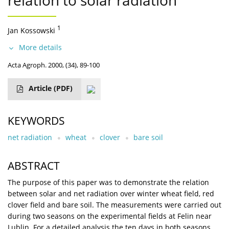
relation to solar radiation
1
Jan Kossowski
More details
Acta Agroph. 2000, (34), 89-100
Article
(PDF)
KEYWORDS
net radiation
wheat
clover
bare soil
ABSTRACT
The purpose of this paper was to demonstrate the relation
between solar and net radiation over winter wheat field, red
clover field and bare soil. The measurements were carried out
during two seasons on the experimental fields at Felin near
Lublin. For a detailed analysis the ten days in both seasons