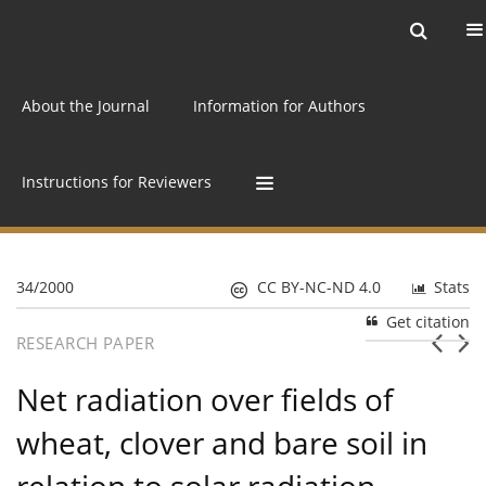
Current issue
Archive
Online first
About the Journal
Information for Authors
Instructions for Reviewers
34/2000
CC BY-NC-ND 4.0
Stats
Get citation
RESEARCH PAPER
Net radiation over fields of
wheat, clover and bare soil in