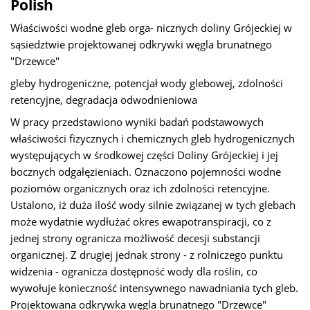
Polish
Właściwości wodne gleb orga- nicznych doliny Grójeckiej w
sąsiedztwie projektowanej odkrywki węgla brunatnego
"Drzewce"
gleby hydrogeniczne, potencjał wody glebowej, zdolności
retencyjne, degradacja odwodnieniowa
W pracy przedstawiono wyniki badań podstawowych
właściwości fizycznych i chemicznych gleb hydrogenicznych
występujących w środkowej części Doliny Grójeckiej i jej
bocznych odgałęzieniach. Oznaczono pojemności wodne
poziomów organicznych oraz ich zdolności retencyjne.
Ustalono, iż duża ilość wody silnie związanej w tych glebach
może wydatnie wydłużać okres ewapotranspiracji, co z
jednej strony ogranicza możliwość decesji substancji
organicznej. Z drugiej jednak strony - z rolniczego punktu
widzenia - ogranicza dostępność wody dla roślin, co
wywołuje konieczność intensywnego nawadniania tych gleb.
Projektowana odkrywka węgla brunatnego "Drzewce"