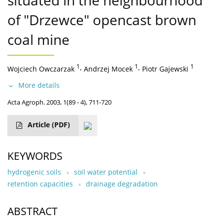
situated in the neighbourhood
of "Drzewce" opencast brown
coal mine
1
,
1
,
1
Wojciech Owczarzak
Andrzej Mocek
Piotr Gajewski
More details
Acta Agroph. 2003, 1(89 - 4), 711-720
Article
(PDF)
KEYWORDS
hydrogenic soils
soil water potential
retention capacities
drainage degradation
ABSTRACT