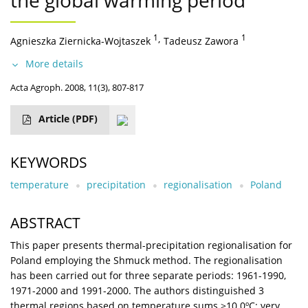
the global warming period
1
,
1
Agnieszka Ziernicka-Wojtaszek
Tadeusz Zawora
More details
Acta Agroph. 2008, 11(3), 807-817
Article
(PDF)
KEYWORDS
temperature
precipitation
regionalisation
Poland
ABSTRACT
This paper presents thermal-precipitation regionalisation for
Poland employing the Shmuck method. The regionalisation
has been carried out for three separate periods: 1961-1990,
1971-2000 and 1991-2000. The authors distinguished 3
thermal regions based on temperature sums ≥10.0ºC: very