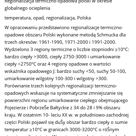
Regionalizacja termiczno-opadowa polski w okresie
globalnego ocieplenia
temperatura, opad, regionalizacja, Polska
W opracowaniu przedstawiono regionalizacje termiczno-
opadowe obszaru Polski wykonane metodą Schmucka dla
trzech okresów: 1961-1990, 1971-2000 i 1991-2000.
Wydzielono 3 regiony termiczne o liczbie stopniodni ≥10ºC:
bardzo ciepły >3000, ciepły 2750-3000 i umiarkowanie
ciepły <2750ºC oraz 4 regiony opadowe o wartości
wskaźnika opadowego J: bardzo suchy <50, suchy 50-100,
umiarkowanie wilgotny 100-300 i wilgotny >300.
Porównanie trzech kolejnych regionalizacji termiczno-
opadowych wskazuje na systematyczne zmniejszanie się
powierzchni regionu umiarkowanie ciepłego obejmującego
Pojezierze i PobrzeŜe Bałtyckie z 34 do 28 i 9% obszaru
kraju. W ostatnim 10- leciu XX w. w południowo-zachodniej
części Polski pojawił się duŜy obszar bardzo ciepły o sumie
temperatur ≥10ºC w granicach 3000-3200ºC o róŜnym