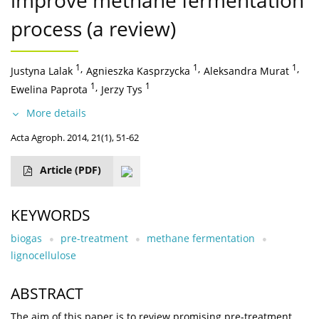
improve methane fermentation
process (a review)
1
,
1
,
1
,
Justyna Lalak
Agnieszka Kasprzycka
Aleksandra Murat
1
,
1
Ewelina Paprota
Jerzy Tys
More details
Acta Agroph. 2014, 21(1), 51-62
Article
(PDF)
KEYWORDS
biogas
pre-treatment
methane fermentation
lignocellulose
ABSTRACT
The aim of this paper is to review promising pre-treatment