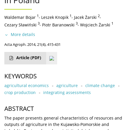
in Poland
1
,
1
,
2
,
Waldemar Bojar
Leszek Knopik
Jacek Żarski
3
,
3
,
1
Cezary Sławiński
Piotr Baranowski
Wojciech Żarski
More details
Acta Agroph. 2014, 21(4), 415-431
Article
(PDF)
KEYWORDS
agricultural economics
agriculture
climate change
crop production
integrating assessments
ABSTRACT
The paper presents general characteristics of resources and
outputs of agriculture in the Kujawsko-Pomorskie and