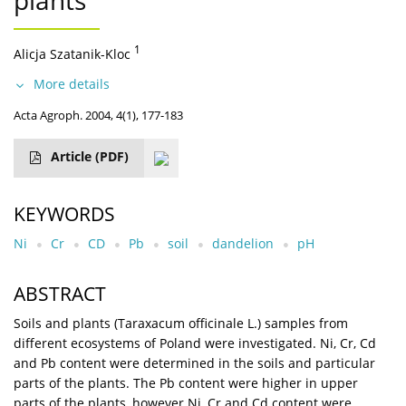
plants
1
Alicja Szatanik-Kloc
More details
Acta Agroph. 2004, 4(1), 177-183
Article
(PDF)
KEYWORDS
Ni
Cr
CD
Pb
soil
dandelion
pH
ABSTRACT
Soils and plants (Taraxacum officinale L.) samples from
different ecosystems of Poland were investigated. Ni, Cr, Cd
and Pb content were determined in the soils and particular
parts of the plants. The Pb content were higher in upper
parts of the plants, however Ni, Cr and Cd content were