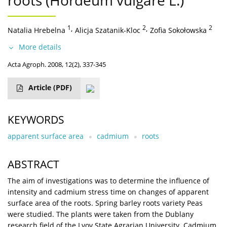
roots (Hordeum vulgare L.)
1
,
2
,
2
Natalia Hrebelna
Alicja Szatanik-Kloc
Zofia Sokołowska
More details
Acta Agroph. 2008, 12(2), 337-345
Article
(PDF)
KEYWORDS
apparent surface area
cadmium
roots
ABSTRACT
The aim of investigations was to determine the influence of
intensity and cadmium stress time on changes of apparent
surface area of the roots. Spring barley roots variety Peas
were studied. The plants were taken from the Dublany
research field of the Lvov State Agrarian University. Cadmium