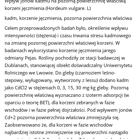
Wpływ jonów kadmu na pozorną powierzchnię właściwą
korzeni jęczmienia (Hordeum vulgare. L)
kadm, korzenie jęczmienia, pozorna powierzchnia właściwa
Celem przeprowadzonych badań było, określenie wpływu
intensywności (stężenia) i czasu trwania stresu kadmowego
na zmianę pozornej powierzchni właściwej korzeni. W
badaniach wykorzystano korzenie jęczmienia jarego
odmiany Pejas. Rośliny pochodziły ze stacji badawczej w
Dublanach, stanowiącej obiekt doświadczalny Uniwersytetu
Rolniczego we Lwowie. Do gleby (czarnoziem leśno-
stepowy, wyługowany, wytworzony z lessu) dodano kadm
jako CdCl2 w stężeniach 0, 3, 15, 30 mg∙kg gleby. Pozorną
powierzchnię właściwą wyznaczano z izoterm adsorpcji (w
oparciu o teorię BET), dla korzeni zebranych w fazie
wschodów i w fazie pełnej dojrzałości. Pod wpływem jonów
Cd+2 pozorna powierzchnia właściwa zmniejszyła się.
Zaobserwowano że, dla korzeni w fazie wschodów
najbardziej istotne zmniejszenie się powierzchni nastąpiło