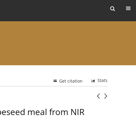
ers
Stats
Get citation
apeseed meal from NIR