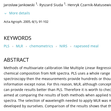
1
,
1
,
Jarosław Jankowski
Ryszard Siuda
Henryk Czarnik-Matusewi
More details
Acta Agroph. 2005, 6(1), 91-102
KEYWORDS
PLS
MLR
chemometrics
NIRS
rapeseed meal
ABSTRACT
Methods of multivariate calibration like Multiple Linear Regress
chemical composition from NIR spectra. PLS uses a whole range o
spectroscopy then the measurements provide hundreds or thousand
information except noise. For this reason, MLR, although concep
can provide results better than PLS. Therefore it is worth to che
aimed at comparing the results of both methods when applied to th
spectra. The selection of wavelength needed to apply MLR was 
developed by ourselves. Comparison of the results shows that 