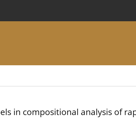
 Journal
Information for Authors
Instructions for Review
s in compositional analysis of r