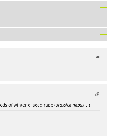
eeds of winter oilseed rape (
Brassica napus
L.)