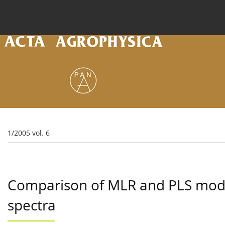
Current issue
Archive
Online first
About the
1/2005 vol. 6
Comparison of MLR and PLS model
spectra