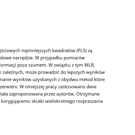
częściowych najmniejszych kwadratów (PLS) są
ardowe narzędzie. W przypadku pomiarów
informacji poza szumem. W związku z tym MLR,
h i zależnych, może prowadzić do lepszych wyników
orównanie wyników uzyskanych z obydwu metod które
erwieni. W niniejszej pracy zastosowano dwie
ostała zaproponowana przez autorów. Otrzymane
korygującemu skutki wielokrotnego rozpraszania