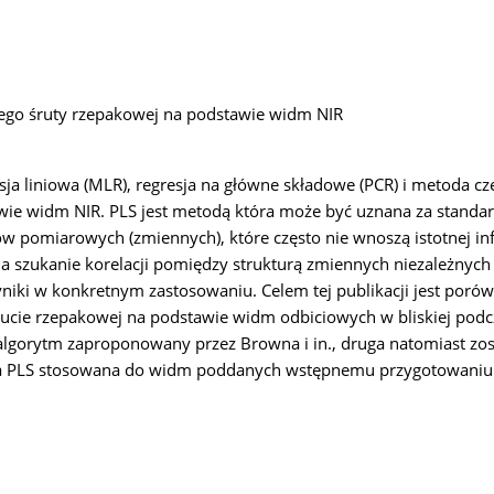
ego śruty rzepakowej na podstawie widm NIR
esja liniowa (MLR), regresja na główne składowe (PCR) i metoda 
wie widm NIR. PLS jest metodą która może być uznana za stand
ów pomiarowych (zmiennych), które często nie wnoszą istotnej 
na szukanie korelacji pomiędzy strukturą zmiennych niezależnyc
 wyniki w konkretnym zastosowaniu. Celem tej publikacji jest p
ucie rzepakowej na podstawie widm odbiciowych w bliskiej podcz
 algorytm zaproponowany przez Browna i in., druga natomiast z
oda PLS stosowana do widm poddanych wstępnemu przygotowaniu 