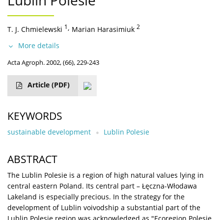
Lublin Polesie
1
,
2
T. J. Chmielewski
Marian Harasimiuk
More details
Acta Agroph. 2002, (66), 229-243
Article
(PDF)
KEYWORDS
sustainable development
Lublin Polesie
ABSTRACT
The Lublin Polesie is a region of high natural values lying in
central eastern Poland. Its central part – Łęczna-Włodawa
Lakeland is especially precious. In the strategy for the
development of Lublin voivodship a substantial part of the
Lublin Polesie region was acknowledged as "Ecoregion Polesie