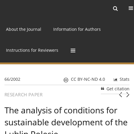
Current issue
Archive
Online first
About the Journal
Information for Authors
Instructions for Reviewers
66/2002
CC BY-NC-ND 4.0
Stats
Get citation
RESEARCH PAPER
The analysis of conditions for
sustainable development of the