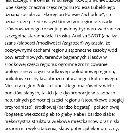
jest szczególnie cenna. W strategii rozwoju województwa
lubelskiego znaczna część regionu Polesia Lubelskiego
uznana została za "Ekoregion Polesie Zachodnie", co
oznacza, że przede wszystkim w tym regionie zasady
zrównoważonego rozwoju powinny być wprowadzane ze
szczególną starannością i troską. Analiza SWOT (analiza
szans /słabości /możliwości /zagrożeń) wykazała, że
pozytywnymi cechami regionu są: znaczne zasoby wód
powierzchniowych, terenów bagiennych i lasów w
środkowej części regionu; ogromne zróżnicowanie
biologiczne w części środkowej i południowej regionu;
unikatowe cechy krajobrazu naturalnego i kulturowego.
Niestety region Polesia Lubelskiego ma również wiele
punktów słabych, takich jak: dysproporcje w zasobach
naturalnych północnej części regionu (stosunkowo ubogiej
przyrodniczo); środkowej (bardzo bogatej) i południowej
(bogatej); większość gleb to gleby słabe i bardzo słabe;
niekorzystna struktura wiekowa mieszkańców oraz niski
poziom ich wykształcenia; słaby potencjał ekonomiczny;