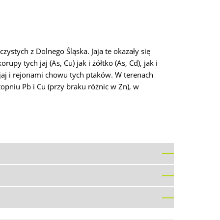
zystych z Dolnego Śląska. Jaja te okazały się
tych jaj (As, Cu) jak i żółtko (As, Cd), jak i
jaj i rejonami chowu tych ptaków. W terenach
pniu Pb i Cu (przy braku różnic w Zn), w