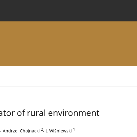
 Journal
Information for Authors
Instructions for Review
ator of rural environment
2
,
2
,
1
Andrzej Chojnacki
J. Wiśniewski