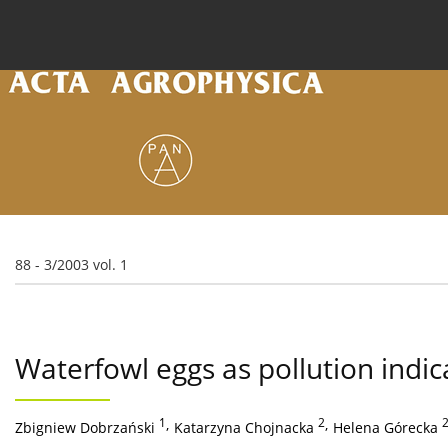
Current issue
Archive
Online first
About the
88 - 3/2003 vol. 1
Waterfowl eggs as pollution indic
1
,
2
,
Zbigniew Dobrzański
Katarzyna Chojnacka
Helena Górecka