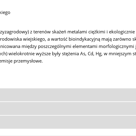
kiego
zyzagrodowy) z terenów skażeń metalami ciężkimi i ekologicznie c
owiska wiejskiego, a wartość bioindykacyjną mają zarówno skorupy 
zróżnicowana między poszczególnymi elementami morfologicznymi 
 wielokrotnie wyższe były stężenia As, Cd, Hg, w mniejszym sto
emisje przemysłowe.