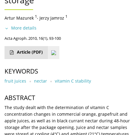
storage
1
,
1
Artur Mazurek
Jerzy Jamroz
More details
Acta Agroph. 2010, 16(1), 93-100
Article
(PDF)
KEYWORDS
fruit juices
nectar
vitamin C stability
ABSTRACT
The study dealt with the determination of vitamin C
concentration changes in commercial orange, grapefruit and
apple juices, as well as in black currant nectar during 48-hour
storage after the package opening. Juice and nectar samples
were stored at cooling (4°C) and ambient (21°C) temperatures.