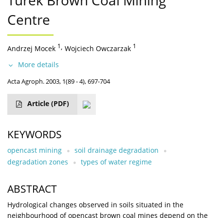
Turek Brown Coal Mining
Centre
1
,
1
Andrzej Mocek
Wojciech Owczarzak
More details
Acta Agroph. 2003, 1(89 - 4), 697-704
Article
(PDF)
KEYWORDS
opencast mining
soil drainage degradation
degradation zones
types of water regime
ABSTRACT
Hydrological changes observed in soils situated in the
neighbourhood of opencast brown coal mines depend on the